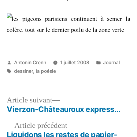
Publié
Publié
Antonin Crenn
1 juillet 2008
Journal
par
Étiquettes :
dans
dessiner
,
la poésie
Article
Article suivant
suivant :
Vierzon-Châteauroux express…
Navigation
Article
Article précédent
de
précédent :
Liquidons les restes de papier-