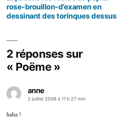
l’article
rose-brouillon-d’examen en
dessinant des torinques dessus
2 réponses sur
« Poëme »
anne
a
2 juillet 2008 à 11 h 27 min
dit :
haha !