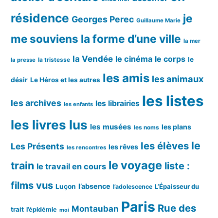
résidence
je
Georges Perec
Guillaume Marie
me souviens
la forme d’une ville
la mer
la Vendée
le cinéma
le corps
le
la tristesse
la presse
les amis
les animaux
désir
Le Héros et les autres
les listes
les archives
les librairies
les enfants
les livres lus
les musées
les plans
les noms
le
les élèves
Les Présents
les rêves
les rencontres
le voyage
train
liste :
le travail en cours
films vus
l’absence
Luçon
L’Épaisseur du
l’adolescence
Paris
Rue des
Montauban
trait
l’épidémie
moi