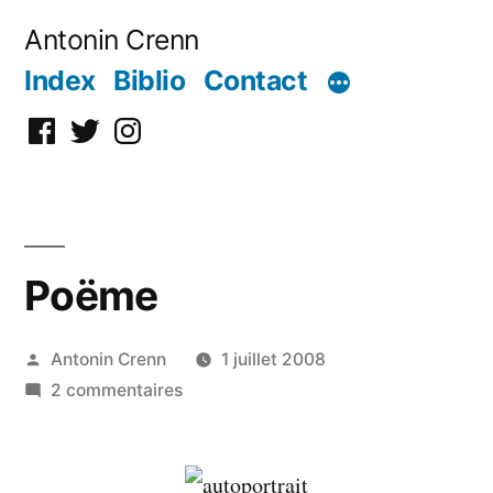
Aller
Antonin Crenn
au
Index
Biblio
Contact
contenu
Facebook
Twitter
Instagram
Poëme
Publié
Antonin Crenn
1 juillet 2008
par
sur
2 commentaires
Poëme