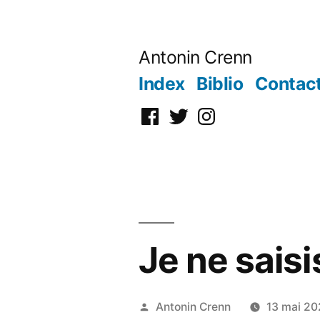
Aller
au
Antonin Crenn
contenu
Index
Biblio
Contac
Facebook
Twitter
Instagram
Je ne saisi
Publié
Antonin Crenn
13 mai 2