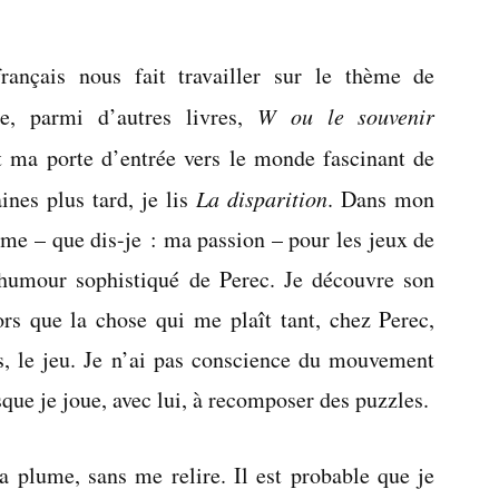
Je
ne
rançais nous fait travailler sur le thème de
saisissais
pas
se, parmi d’autres livres,
W ou le souvenir
les
ôt ma porte d’entrée vers le monde fascinant de
subtilités
nes plus tard, je lis
La disparition
. Dans mon
sme – que dis-je : ma passion – pour les jeux de
’humour sophistiqué de Perec. Je découvre son
ors que la chose qui me plaît tant, chez Perec,
ts, le jeu. Je n’ai pas conscience du mouvement
que je joue, avec lui, à recomposer des puzzles.
la plume, sans me relire. Il est probable que je