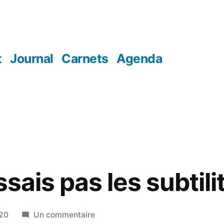
t
Journal
Carnets
Agenda
ssais pas les subtili
sur
020
Un commentaire