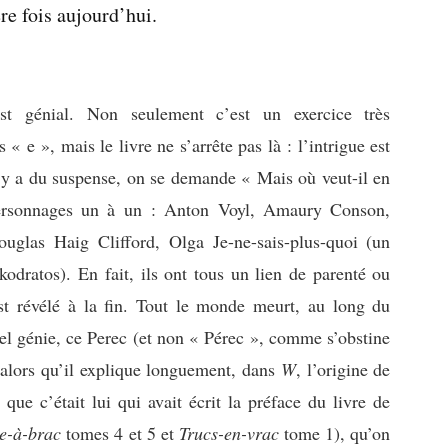
re fois aujourd’hui.
st génial. Non seulement c’est un exercice très
s « e », mais le livre ne s’arrête pas là : l’intrigue est
il y a du suspense, on se demande « Mais où veut-il en
ersonnages un à un : Anton Voyl, Amaury Conson,
uglas Haig Clifford, Olga Je-ne-sais-plus-quoi (un
dratos). En fait, ils ont tous un lien de parenté ou
t révélé à la fin. Tout le monde meurt, au long du
el génie, ce Perec (et non « Pérec », comme s’obstine
 alors qu’il explique longuement, dans
W
, l’origine de
e c’était lui qui avait écrit la préface du livre de
e-à-brac
tomes 4 et 5 et
Trucs-en-vrac
tome 1), qu’on