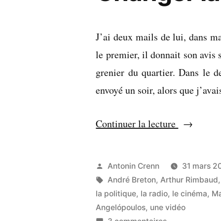
J’ai deux mails de lui, dans ma
le premier, il donnait son avis 
grenier du quartier. Dans le 
envoyé un soir, alors que j’av
« Changer
Continuer la lecture
la
vie
Publié
Antonin Crenn
31 mars 2
(ça
par
Étiquettes :
André Breton
,
Arthur Rimbaud
parle
la politique
,
la radio
,
le cinéma
,
Ma
Angelópoulos
,
une vidéo
d’amour) 
sur