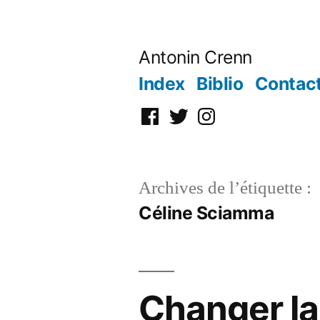
Aller
au
Antonin Crenn
contenu
Index
Biblio
Contac
Facebook
Twitter
Instagram
Archives de l’étiquette :
Céline Sciamma
Changer la 