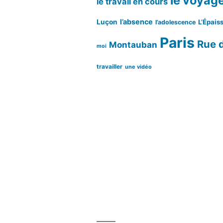
le voyag
le travail en cours
l’absence
Luçon
L’Épaiss
l’adolescence
Paris
Rue d
Montauban
moi
travailler
une vidéo