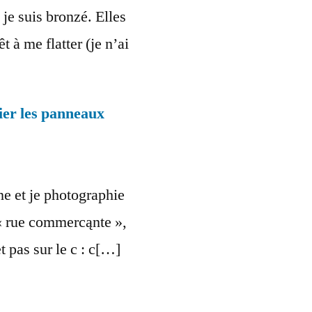
 je suis bronzé. Elles
t à me flatter (je n’ai
ier les panneaux
ne et je photographie
« rue commercąnte »,
et pas sur le c : c[…]