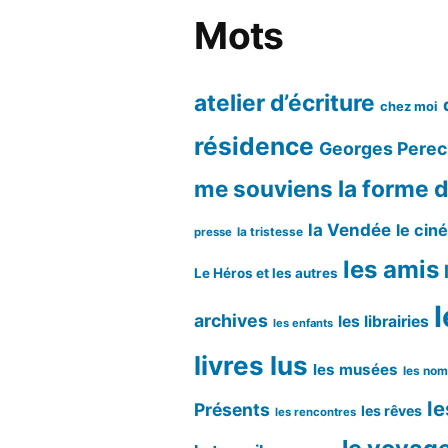
Mots
atelier d’écriture
chez moi
résidence
Georges Perec
me souviens
la forme d
la Vendée
le cin
la tristesse
presse
les amis
Le Héros et les autres
l
archives
les librairies
les enfants
livres lus
les musées
les no
le
Présents
les rêves
les rencontres