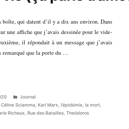
 boîte, qui datent d’il y a dix ans environ. Dans
sur une affiche que j’avais dessinée pour le vide-
deuxième, il répondait à un message que j’avais
ais remarqué que la porte du …
Publié
020
Journal
dans
,
Céline Sciamma
,
Karl Marx
,
l’épidémie
,
la mort
,
rie Richeux
,
Rue des Batailles
,
Theódoros
»