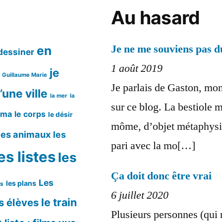
Au hasard
Je ne me souviens pas 
en
dessiner
1 août 2019
je
Guillaume Marie
Je parlais de Gaston, mon
’une ville
la mer
la
sur ce blog. La bestiole m
éma
le corps
le désir
môme, d’objet métaphysiq
les animaux
les
pari avec la mo[…]
es listes
les
Ça doit donc être vrai
Les
les plans
ms
6 juillet 2020
le train
s élèves
Plusieurs personnes (qui 