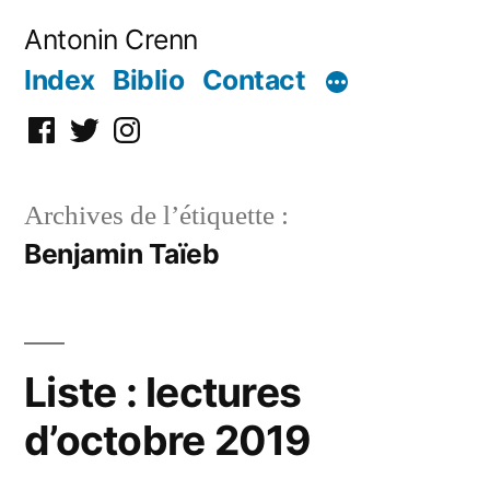
Aller
Antonin Crenn
au
Index
Biblio
Contact
contenu
Facebook
Twitter
Instagram
Archives de l’étiquette :
Benjamin Taïeb
Liste : lectures
d’octobre 2019