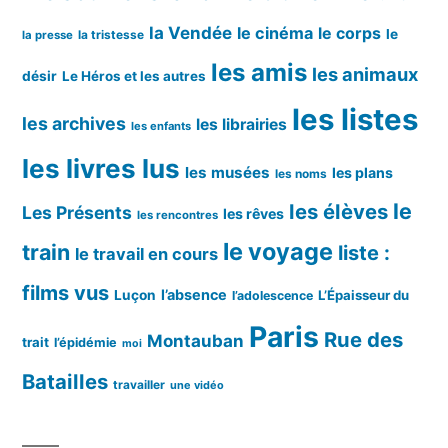
la Vendée
le cinéma
le corps
le
la tristesse
la presse
les amis
les animaux
désir
Le Héros et les autres
les listes
les archives
les librairies
les enfants
les livres lus
les musées
les plans
les noms
le
les élèves
Les Présents
les rêves
les rencontres
le voyage
train
liste :
le travail en cours
films vus
l’absence
Luçon
L’Épaisseur du
l’adolescence
Paris
Rue des
Montauban
trait
l’épidémie
moi
Batailles
travailler
une vidéo