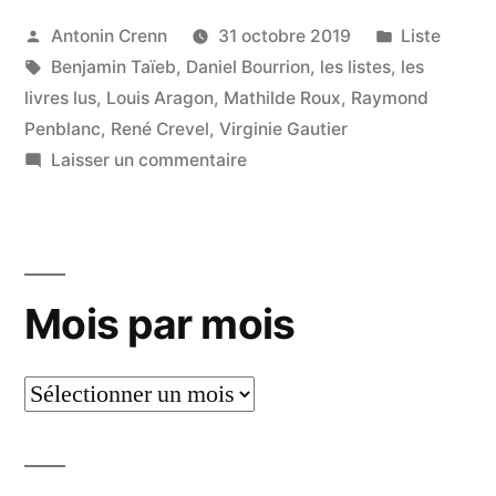
Publié
Publié
Antonin Crenn
31 octobre 2019
Liste
par
Étiquettes :
dans
Benjamin Taïeb
,
Daniel Bourrion
,
les listes
,
les
livres lus
,
Louis Aragon
,
Mathilde Roux
,
Raymond
Penblanc
,
René Crevel
,
Virginie Gautier
sur
Laisser un commentaire
Liste
:
lectures
d’octobre
Mois par mois
2019
Mois
par
mois