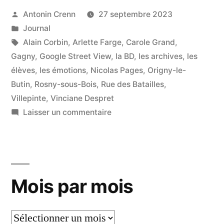
« beau »
Publié
Antonin Crenn
27 septembre 2023
par
Publié
Journal
alors
dans
Étiquettes :
Alain Corbin
,
Arlette Farge
,
Carole Grand
,
tu
Gagny
,
Google Street View
,
la BD
,
les archives
,
les
seras
élèves
,
les émotions
,
Nicolas Pages
,
Origny-le-
beau »
Butin
,
Rosny-sous-Bois
,
Rue des Batailles
,
Villepinte
,
Vinciane Despret
sur
Laisser un commentaire
Je
te
baptise
« beau »
Mois par mois
alors
tu
seras
Mois
beau