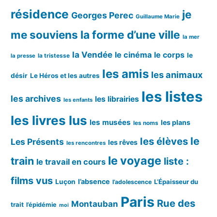
résidence
je
Georges Perec
Guillaume Marie
me souviens
la forme d’une ville
la mer
la Vendée
le cinéma
le corps
le
la tristesse
la presse
les amis
les animaux
désir
Le Héros et les autres
les listes
les archives
les librairies
les enfants
les livres lus
les musées
les plans
les noms
le
les élèves
Les Présents
les rêves
les rencontres
le voyage
train
liste :
le travail en cours
films vus
l’absence
Luçon
L’Épaisseur du
l’adolescence
Paris
Rue des
Montauban
trait
l’épidémie
moi