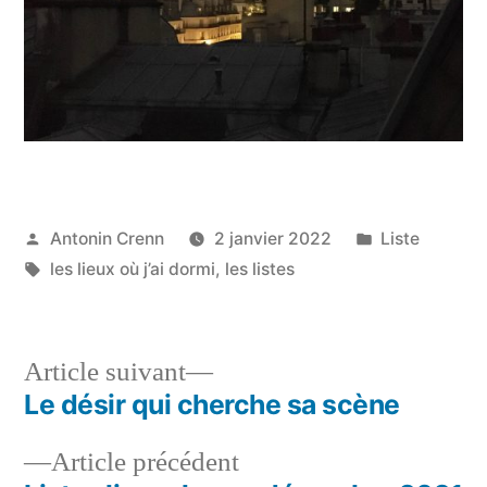
Publié
Publié
Antonin Crenn
2 janvier 2022
Liste
par
Étiquettes :
dans
les lieux où j’ai dormi
,
les listes
Article
Article suivant
suivant :
Le désir qui cherche sa scène
Navigation
Article
Article précédent
de