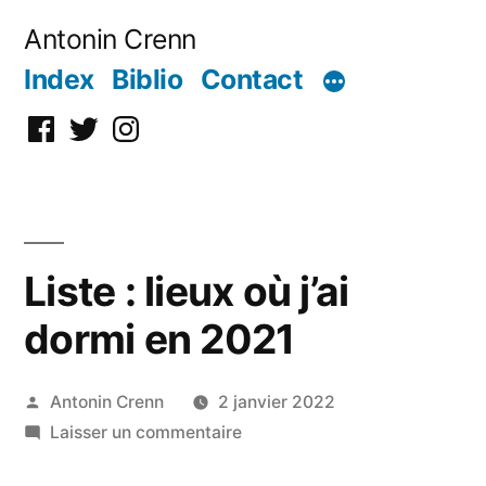
Aller
Antonin Crenn
au
Index
Biblio
Contact
contenu
Facebook
Twitter
Instagram
Liste : lieux où j’ai
dormi en 2021
Publié
Antonin Crenn
2 janvier 2022
par
sur
Laisser un commentaire
Liste