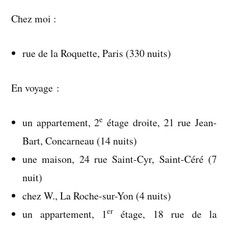
:
Chez moi :
lieux
où
j’ai
rue de la Roquette, Paris (330 nuits)
dormi
en
En voyage :
2021
e
un appartement, 2
étage droite, 21 rue Jean-
Bart, Concarneau (14 nuits)
une maison, 24 rue Saint-Cyr, Saint-Céré (7
nuit)
chez W., La Roche-sur-Yon (4 nuits)
er
un appartement, 1
étage, 18 rue de la