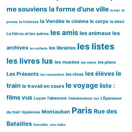
me souviens
la forme d’une ville
la mer
la
la Vendée
le cinéma
le corps
le désir
la tristesse
presse
les amis
les animaux
les
Le Héros et les autres
les listes
archives
les librairies
les enfants
les livres lus
les musées
les plans
les noms
le
les élèves
Les Présents
les rêves
les rencontres
le voyage
train
liste :
le travail en cours
films vus
l’absence
Luçon
L’Épaisseur
l’adolescence
l’art
Paris
Rue des
Montauban
du trait
l’épidémie
Batailles
travailler
une vidéo