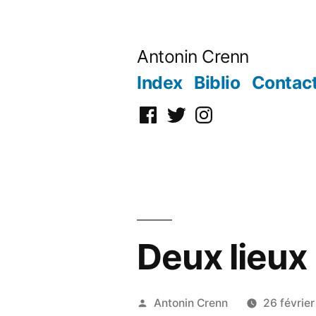
Aller
au
Antonin Crenn
contenu
Index
Biblio
Contac
Facebook
Twitter
Instagram
Deux lieux
Publié
Antonin Crenn
26 févrie