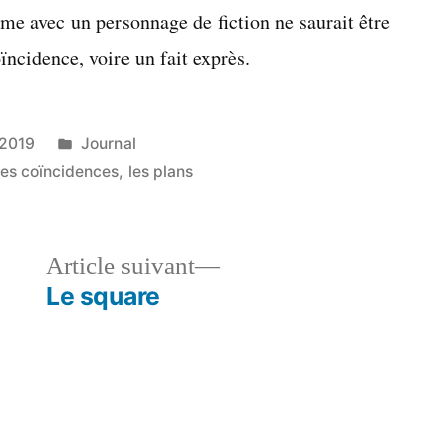
e avec un personnage de fiction ne saurait être
oïncidence, voire un fait exprès.
Publié
 2019
Journal
dans
les coïncidences
,
les plans
le
Article
Article suivant
dent :
suivant :
Le square