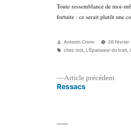
Toute ressemblance de moi-mêm
fortuite : ce serait plutôt une c
Publié
Antonin Crenn
26 février
par
Étiquettes :
chez moi
,
L’Épaisseur du trait
,
Artic
Article précédent
précé
Ressacs
Navigation
de
l’article