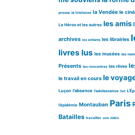
la Vendée
le cin
la tristesse
presse
les amis
Le Héros et les autres
l
archives
les librairies
les enfants
livres lus
les musées
les no
le
Présents
les rêves
les rencontres
le voyag
le travail en cours
l’absence
Luçon
L’Ép
l’adolescence
l’art
Paris
Montauban
l’épidémie
Batailles
travailler
une vidéo