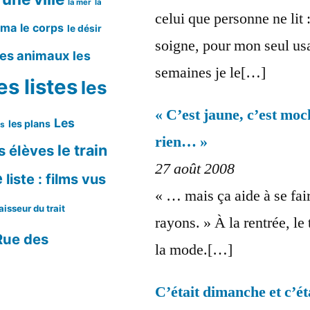
la mer
la
celui que personne ne lit
éma
le corps
le désir
soigne, pour mon seul usa
les animaux
les
semaines je le[…]
es listes
les
« C’est jaune, c’est moc
Les
les plans
ms
rien… »
le train
s élèves
27 août 2008
e
liste : films vus
« … mais ça aide à se fair
aisseur du trait
rayons. » À la rentrée, le 
Rue des
la mode.[…]
C’était dimanche et c’é