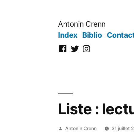
Aller
au
Antonin Crenn
contenu
Index
Biblio
Contac
Facebook
Twitter
Instagram
Liste : lect
Publié
Antonin Crenn
31 juillet 