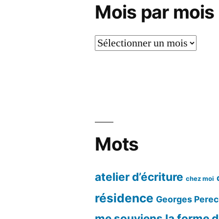
Mois par mois
Mois
par
mois
Mots
atelier d’écriture
chez moi
résidence
Georges Perec
me souviens
la forme d