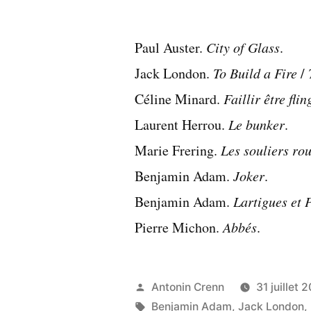
par
Paul Auster.
City of Glass
.
Jack London.
To Build a Fire
/
Céline Minard.
Faillir être fli
Laurent Herrou.
Le bunker
.
Marie Frering.
Les souliers ro
Benjamin Adam.
Joker
.
Benjamin Adam.
Lartigues et 
Pierre Michon.
Abbés
.
Publié
Antonin Crenn
31 juillet 
par
Étiquettes :
Benjamin Adam
,
Jack London
,