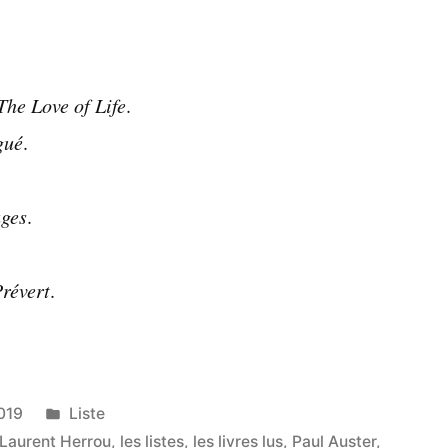
Liste
:
lectures
de
The Love of Life
.
juillet
ngué
.
2019
uges
.
Prévert
.
Publié
2019
Liste
dans
Laurent Herrou
,
les listes
,
les livres lus
,
Paul Auster
,