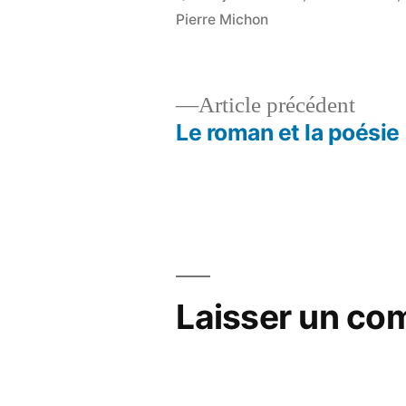
Pierre Michon
Artic
Article précédent
précé
Le roman et la poésie
Navigation
de
l’article
Laisser un co