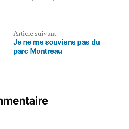
le
Article
Article suivant
dent :
suivant :
Je ne me souviens pas du
parc Montreau
mmentaire