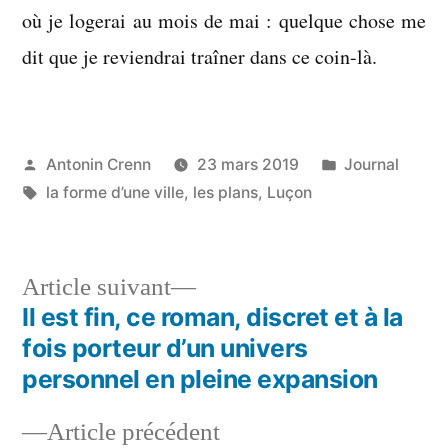
où je logerai au mois de mai : quelque chose me
dit que je reviendrai traîner dans ce coin-là.
Publié
Publié
Antonin Crenn
23 mars 2019
Journal
par
Étiquettes :
dans
la forme d’une ville
,
les plans
,
Luçon
Article
Article suivant
suivant :
Il est fin, ce roman, discret et à la
Navigation
fois porteur d’un univers
de
personnel en pleine expansion
l’article
Article
Article précédent