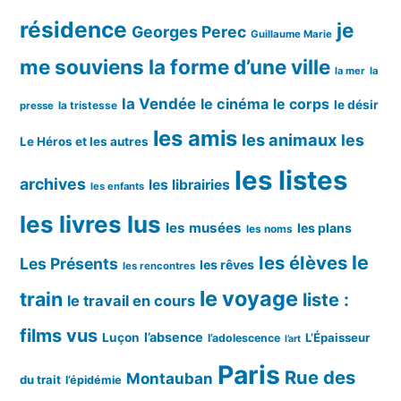
résidence
je
Georges Perec
Guillaume Marie
me souviens
la forme d’une ville
la mer
la
la Vendée
le cinéma
le corps
le désir
la tristesse
presse
les amis
les animaux
les
Le Héros et les autres
les listes
archives
les librairies
les enfants
les livres lus
les musées
les plans
les noms
le
les élèves
Les Présents
les rêves
les rencontres
le voyage
train
liste :
le travail en cours
films vus
l’absence
Luçon
L’Épaisseur
l’adolescence
l’art
Paris
Rue des
Montauban
du trait
l’épidémie