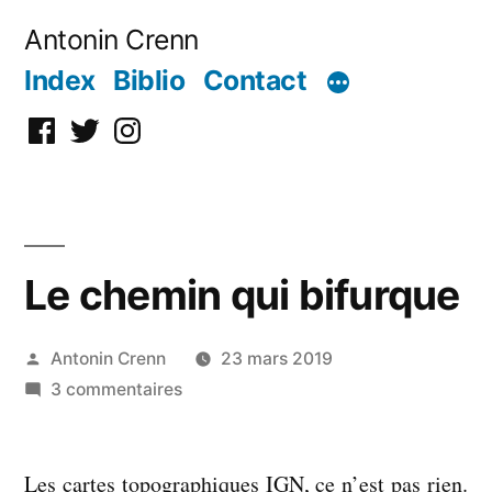
Aller
Antonin Crenn
au
Index
Biblio
Contact
contenu
Facebook
Twitter
Instagram
Le chemin qui bifurque
Publié
Antonin Crenn
23 mars 2019
par
sur
3 commentaires
Le
chemin
Les cartes topographiques IGN, ce n’est pas rien.
qui