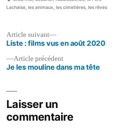
Lachaise
,
les animaux
,
les cimetières
,
les rêves
Article
Article suivant
suivant :
Liste : films vus en août 2020
Navigation
Article
Article précédent
de
précédent :
Je les mouline dans ma tête
l’article
Laisser un
commentaire