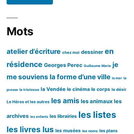
Mots
en
atelier d’écriture
dessiner
chez moi
résidence
je
Georges Perec
Guillaume Marie
me souviens
la forme d’une ville
la mer
la
la Vendée
le cinéma
le corps
le désir
la tristesse
presse
les amis
les animaux
les
Le Héros et les autres
les listes
archives
les librairies
les enfants
les livres lus
les musées
les plans
les noms