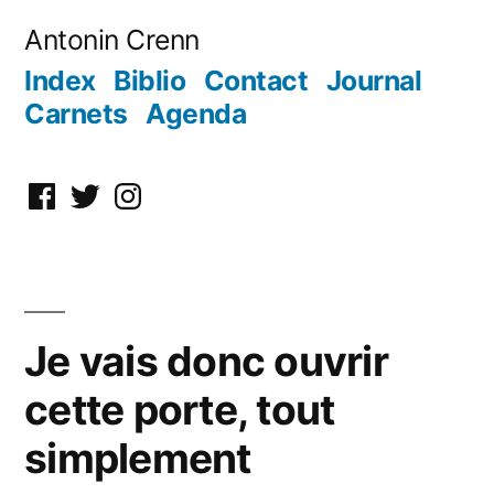
Aller
Antonin Crenn
au
Index
Biblio
Contact
Journal
contenu
Carnets
Agenda
Facebook
Twitter
Instagram
Je vais donc ouvrir
cette porte, tout
simplement