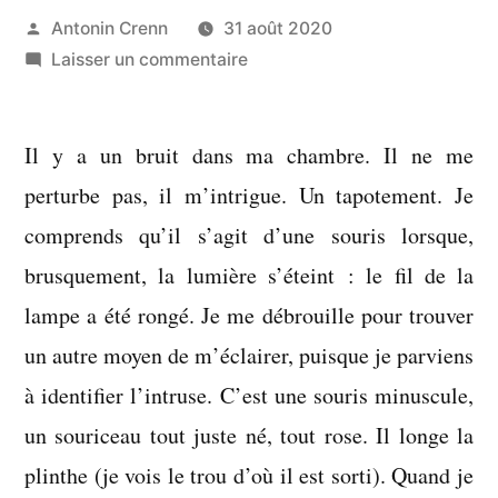
Publié
Antonin Crenn
31 août 2020
par
sur
Laisser un commentaire
Je
vais
Il y a un bruit dans ma chambre. Il ne me
donc
ouvrir
perturbe pas, il m’intrigue. Un tapotement. Je
cette
comprends qu’il s’agit d’une souris lorsque,
porte,
brusquement, la lumière s’éteint : le fil de la
tout
simplement
lampe a été rongé. Je me débrouille pour trouver
un autre moyen de m’éclairer, puisque je parviens
à identifier l’intruse. C’est une souris minuscule,
un souriceau tout juste né, tout rose. Il longe la
plinthe (je vois le trou d’où il est sorti). Quand je