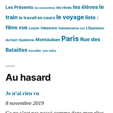
le
les élèves
Les Présents
les rêves
les rencontres
le voyage
train
liste :
le travail en cours
films vus
l’absence
Luçon
L’Épaisseur
l’adolescence
l’art
Paris
Rue des
Montauban
du trait
l’épidémie
Batailles
travailler
une vidéo
Au hasard
Je n’ai rien vu
8 novembre 2019