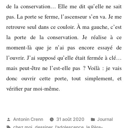
de la conservation… Elle me dit qu’elle ne sait
pas. La porte se ferme, l’ascenseur s’en va. Je me
retrouve seul dans ce couloir. À ma gauche, c’est
la porte de la conservation. Je réalise à ce
moment-là que je n’ai pas encore essayé de
l’ouvrir. J’ai supposé qu’elle était fermée à clé…
mais peut-être ne l’est-elle pas ? Voilà : je vais
donc ouvrir cette porte, tout simplement, et
vérifier par moi-même.
Publié
Publié
Antonin Crenn
31 août 2020
Journal
par
Étiquettes :
dans
chez moi
,
dessiner
,
l’adolescence
,
le Père-