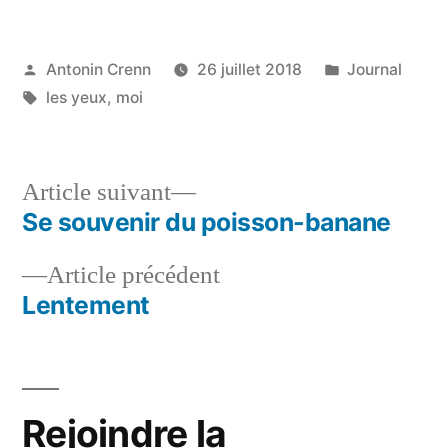
Publié
Publié
Antonin Crenn
26 juillet 2018
Journal
par
Étiquettes :
dans
les yeux
,
moi
Article
Article suivant
suivant :
Se souvenir du poisson-banane
Navigation
Article
Article précédent
de
précédent :
Lentement
l’article
Rejoindre la