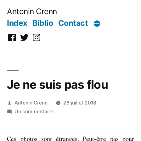
Aller
Antonin Crenn
au
Index
Biblio
Contact
contenu
Facebook
Twitter
Instagram
Je ne suis pas flou
Publié
Antonin Crenn
26 juillet 2018
par
sur
Un commentaire
Je
ne
Ces photos sont étranges. Peut-être pas pour
suis