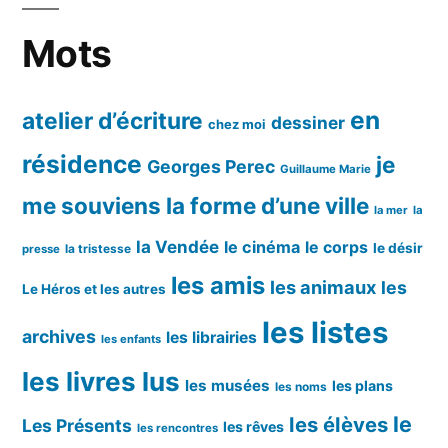
Mots
en
atelier d’écriture
dessiner
chez moi
résidence
je
Georges Perec
Guillaume Marie
me souviens
la forme d’une ville
la mer
la
la Vendée
le cinéma
le corps
le désir
la tristesse
presse
les amis
les animaux
les
Le Héros et les autres
les listes
archives
les librairies
les enfants
les livres lus
les musées
les plans
les noms
le
les élèves
Les Présents
les rêves
les rencontres