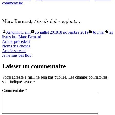
par
sur
commentaire
Lentement
Marc Bernard,
Pareils à des enfants…
Publié
Publié
Étiq
Antonin Crenn
26 juillet 2018
18 novembre 2019
Journal
les
par
dans
livres lus
,
Marc Bernard
Navigation
Article
Article précédent
précédent :
Noms des choses
de
Article
Article suivant
l’article
suivant :
Je ne suis pas flou
Laisser un commentaire
Votre adresse e-mail ne sera pas publiée.
Les champs obligatoires
sont indiqués avec
*
Commentaire
*