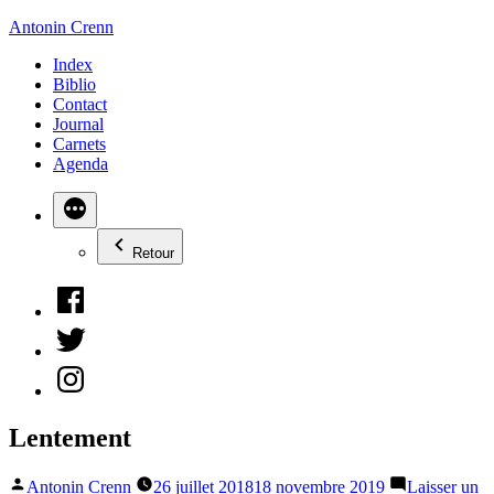
Aller
Antonin Crenn
au
Index
contenu
Biblio
Contact
Journal
Carnets
Agenda
Retour
Facebook
Twitter
Instagram
Lentement
Publié
Antonin Crenn
26 juillet 2018
18 novembre 2019
Laisser un