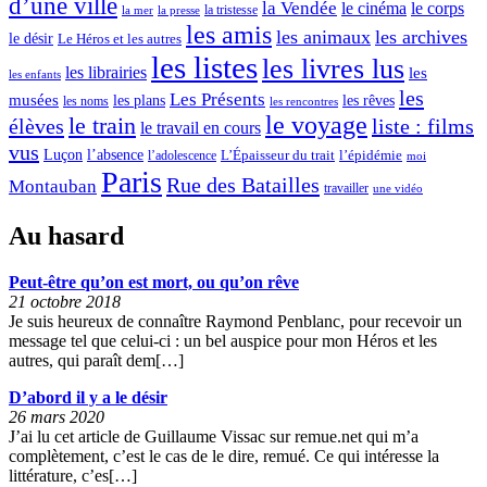
d’une ville
la Vendée
le cinéma
le corps
la tristesse
la mer
la presse
les amis
les animaux
les archives
le désir
Le Héros et les autres
les listes
les livres lus
les librairies
les
les enfants
les
Les Présents
musées
les plans
les rêves
les noms
les rencontres
le voyage
le train
élèves
liste : films
le travail en cours
vus
l’absence
Luçon
L’Épaisseur du trait
l’adolescence
l’épidémie
moi
Paris
Rue des Batailles
Montauban
travailler
une vidéo
Au hasard
Peut-être qu’on est mort, ou qu’on rêve
21 octobre 2018
Je suis heureux de connaître Raymond Penblanc, pour recevoir un
message tel que celui-ci : un bel auspice pour mon Héros et les
autres, qui paraît dem[…]
D’abord il y a le désir
26 mars 2020
J’ai lu cet article de Guillaume Vissac sur remue.net qui m’a
complètement, c’est le cas de le dire, remué. Ce qui intéresse la
littérature, c’es[…]