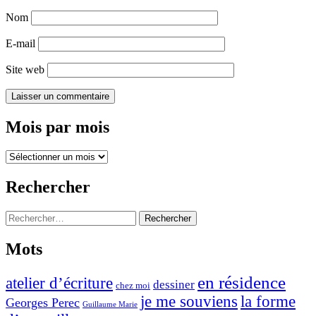
Nom
E-mail
Site web
Mois par mois
Mois
par
mois
Rechercher
Rechercher :
Mots
en résidence
atelier d’écriture
dessiner
chez moi
je me souviens
la forme
Georges Perec
Guillaume Marie