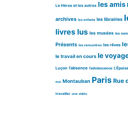
les amis
Le Héros et les autres
l
archives
les librairies
les enfants
livres lus
les musées
les no
le
Présents
les rêves
les rencontres
le voyag
le travail en cours
l’absence
Luçon
L’Épaiss
l’adolescence
Paris
Rue d
Montauban
moi
travailler
une vidéo