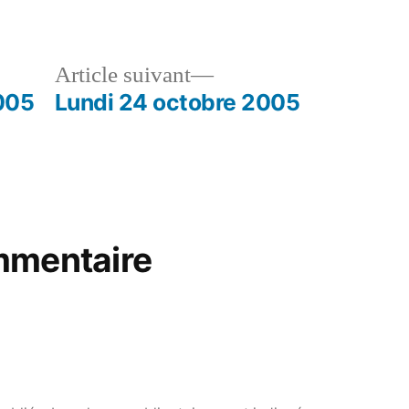
dans
le
Article
Article suivant
dent :
suivant :
005
Lundi 24 octobre 2005
mmentaire