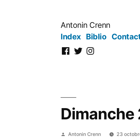
Aller
au
Antonin Crenn
contenu
Index
Biblio
Contac
Facebook
Twitter
Instagram
Dimanche 
Publié
Antonin Crenn
23 octob