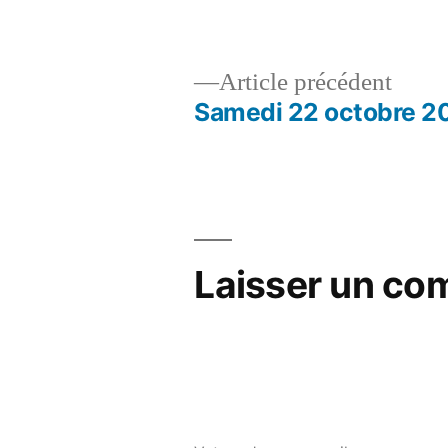
par
Artic
Article précédent
précé
Samedi 22 octobre 2
Navigation
de
l’article
Laisser un co