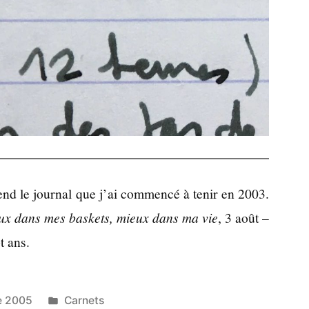
nd le journal que j’ai commencé à tenir en 2003.
ux dans mes baskets, mieux dans ma vie
, 3 août –
t ans.
Publié
e 2005
Carnets