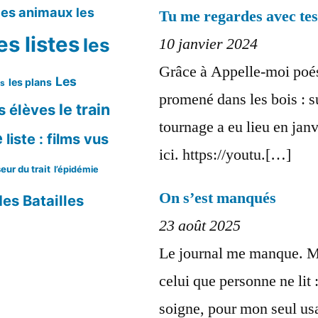
les animaux
les
Tu me regardes avec te
es listes
les
10 janvier 2024
Grâce à Appelle-moi poés
Les
les plans
ms
promené dans les bois : s
le train
s élèves
tournage a eu lieu en janv
e
liste : films vus
ici. https://youtu.[…]
eur du trait
l’épidémie
On s’est manqués
es Batailles
23 août 2025
Le journal me manque. Mê
celui que personne ne lit
soigne, pour mon seul usa