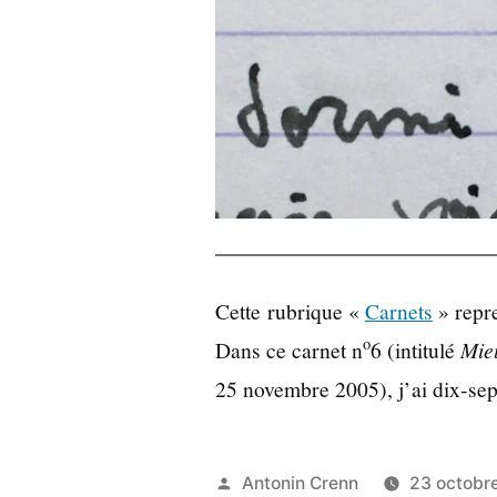
Cette rubrique «
Carnets
» repre
o
Dans ce carnet n
6 (intitulé
Mie
25 novembre 2005), j’ai dix-sep
Publié
Antonin Crenn
23 octobr