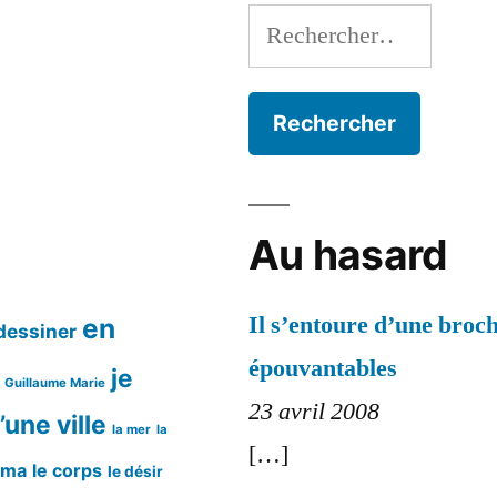
Rechercher :
Au hasard
Il s’entoure d’une broch
en
dessiner
épouvantables
je
Guillaume Marie
23 avril 2008
’une ville
la mer
la
[…]
éma
le corps
le désir