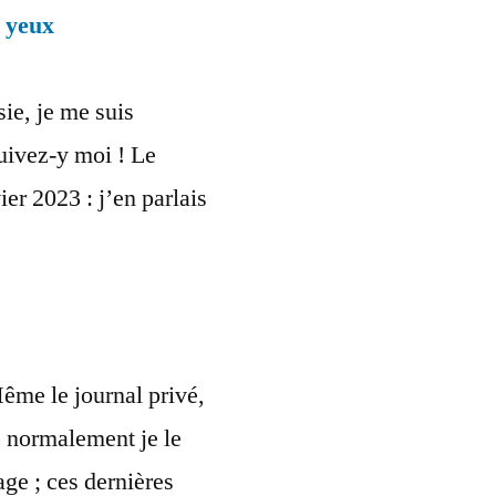
s yeux
ie, je me suis
uivez-y moi ! Le
ier 2023 : j’en parlais
me le journal privé,
 : normalement je le
ge ; ces dernières