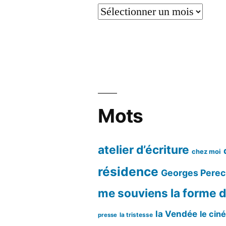
Mois
par
mois
Mots
atelier d’écriture
chez moi
résidence
Georges Perec
me souviens
la forme d
la Vendée
le cin
la tristesse
presse