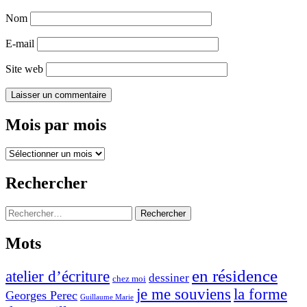
Nom
E-mail
Site web
Mois par mois
Mois
par
mois
Rechercher
Rechercher :
Mots
en résidence
atelier d’écriture
dessiner
chez moi
je me souviens
la forme
Georges Perec
Guillaume Marie