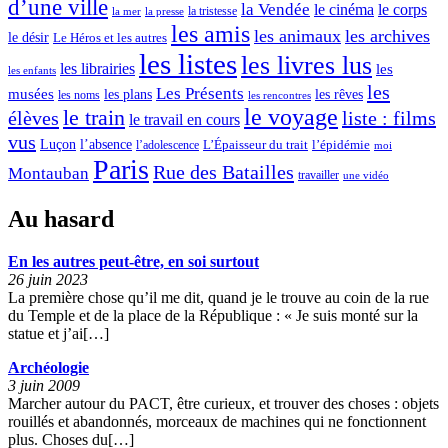
d’une ville
la Vendée
le cinéma
le corps
la tristesse
la mer
la presse
les amis
les animaux
les archives
le désir
Le Héros et les autres
les listes
les livres lus
les librairies
les
les enfants
les
Les Présents
musées
les plans
les rêves
les noms
les rencontres
le voyage
le train
élèves
liste : films
le travail en cours
vus
l’absence
Luçon
L’Épaisseur du trait
l’adolescence
l’épidémie
moi
Paris
Rue des Batailles
Montauban
travailler
une vidéo
Au hasard
En les autres peut-être, en soi surtout
26 juin 2023
La première chose qu’il me dit, quand je le trouve au coin de la rue
du Temple et de la place de la République : « Je suis monté sur la
statue et j’ai[…]
Archéologie
3 juin 2009
Marcher autour du PACT, être curieux, et trouver des choses : objets
rouillés et abandonnés, morceaux de machines qui ne fonctionnent
plus. Choses du[…]