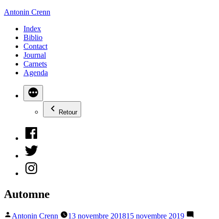
Aller
Antonin Crenn
au
Index
contenu
Biblio
Contact
Journal
Carnets
Agenda
Retour
Facebook
Twitter
Instagram
Automne
Publié
Antonin Crenn
13 novembre 2018
15 novembre 2019