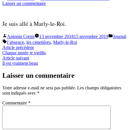
par
sur
Laisser un commentaire
Automne
Je suis allé à Marly-le-Roi.
Publié
Publié
Antonin Crenn
13 novembre 2018
15 novembre 2019
Journal
par
dans
Étiquettes :
l’absence
,
les cimetières
,
Marly-le-Roi
Navigation
Article
Article précédent
précédent :
Chaque année je vieillis
de
Article
Article suivant
l’article
suivant :
Il est vraiment beau
Laisser un commentaire
Votre adresse e-mail ne sera pas publiée.
Les champs obligatoires
sont indiqués avec
*
Commentaire
*