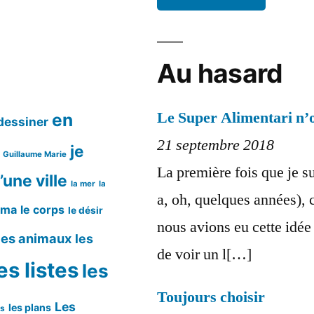
Au hasard
Le Super Alimentari n’
en
dessiner
21 septembre 2018
je
Guillaume Marie
La première fois que je s
’une ville
la mer
la
a, oh, quelques années), c
éma
le corps
le désir
nous avions eu cette idé
les animaux
les
de voir un l[…]
es listes
les
Toujours choisir
Les
les plans
ms