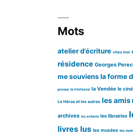
Mots
atelier d’écriture
chez moi
résidence
Georges Perec
me souviens
la forme d
la Vendée
le cin
la tristesse
presse
les amis
Le Héros et les autres
l
archives
les librairies
les enfants
livres lus
les musées
les no