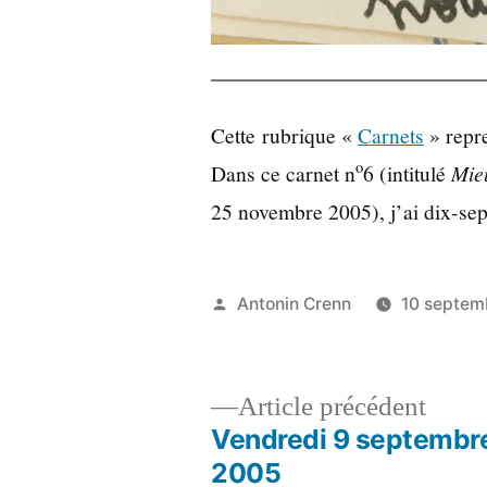
Cette rubrique «
Carnets
» repre
o
Dans ce carnet n
6 (intitulé
Mie
25 novembre 2005), j’ai dix-sep
Publié
Antonin Crenn
10 septem
par
Artic
Article précédent
précé
Vendredi 9 septembr
Navigation
2005