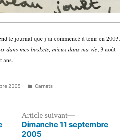
nd le journal que j’ai commencé à tenir en 2003.
ux dans mes baskets, mieux dans ma vie
, 3 août –
t ans.
Publié
bre 2005
Carnets
dans
le
Article
Article suivant
dent :
suivant :
e
Dimanche 11 septembre
2005