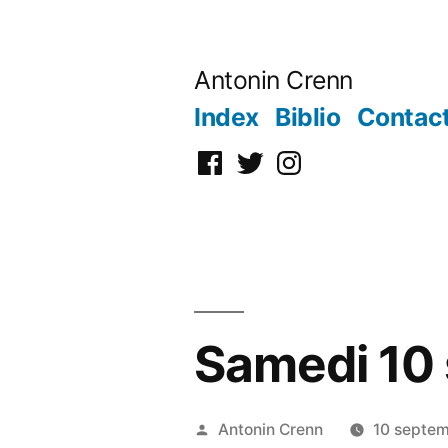
Aller
au
Antonin Crenn
contenu
Index
Biblio
Contac
Facebook
Twitter
Instagram
Samedi 10
Publié
Antonin Crenn
10 septe