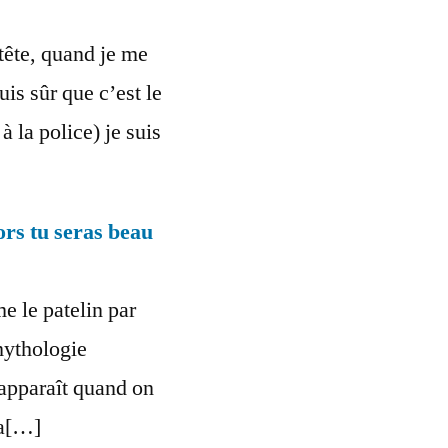
tête, quand je me
uis sûr que c’est le
 à la police) je suis
lors tu seras beau
e le patelin par
mythologie
apparaît quand on
da[…]