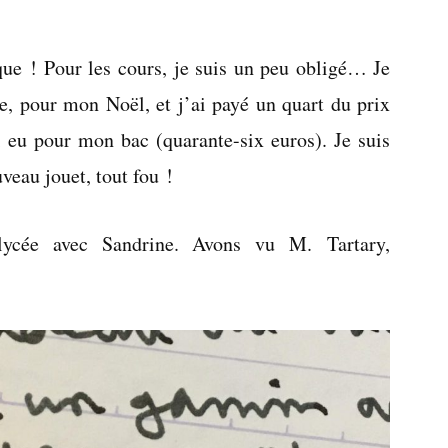
Samedi
10
que ! Pour les cours, je suis un peu obligé… Je
septembre
2005
ce, pour mon Noël, et j’ai payé un quart du prix
i eu pour mon bac (quarante-six euros). Je suis
au jouet, tout fou !
lycée avec Sandrine. Avons vu M. Tartary,