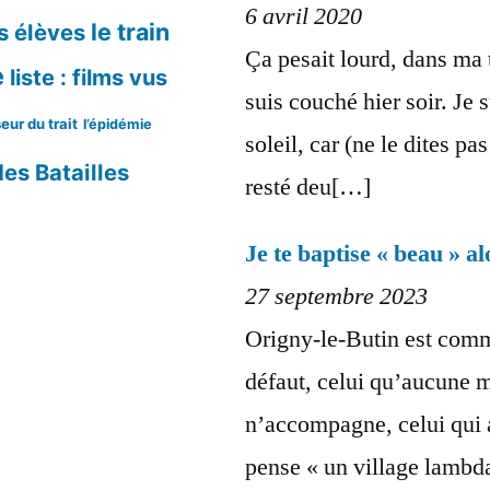
6 avril 2020
le train
s élèves
Ça pesait lourd, dans ma 
e
liste : films vus
suis couché hier soir. Je s
eur du trait
l’épidémie
soleil, car (ne le dites pas
es Batailles
resté deu[…]
Je te baptise « beau » a
27 septembre 2023
Origny-le-Butin est comm
défaut, celui qu’aucune 
n’accompagne, celui qui 
pense « un village lamb