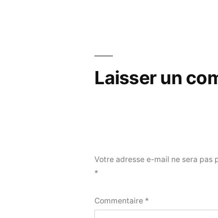
de
l’article
Laisser un co
Votre adresse e-mail ne sera pas 
*
Commentaire
*