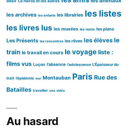
les animaux
désir
Le Héros et les autres
les listes
les archives
les librairies
les enfants
les livres lus
les musées
les plans
les noms
le
les élèves
Les Présents
les rêves
les rencontres
le voyage
train
liste :
le travail en cours
films vus
l’absence
Luçon
L’Épaisseur du
l’adolescence
Paris
Rue des
Montauban
trait
l’épidémie
moi
Batailles
travailler
une vidéo
Au hasard