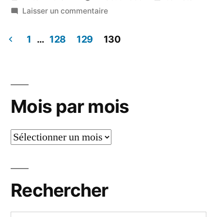
par
sur
dans
Laisser un commentaire
Jeudi
14
1
…
128
129
130
août
Pagination
2003
des
publications
Mois par mois
Mois
par
mois
Rechercher