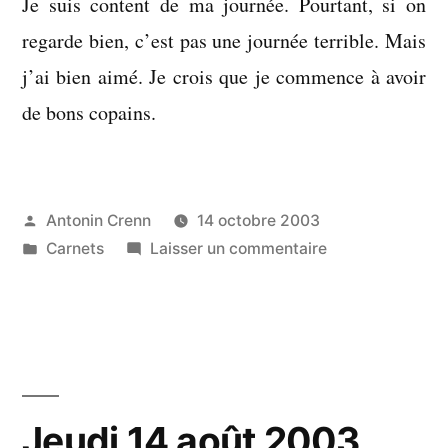
Je suis content de ma journée. Pourtant, si on
regarde bien, c’est pas une journée terrible. Mais
j’ai bien aimé. Je crois que je commence à avoir
de bons copains.
Publié
Antonin Crenn
14 octobre 2003
par
Publié
sur
Carnets
Laisser un commentaire
dans
Mardi
14
octobre
2003
Jeudi 14 août 2003