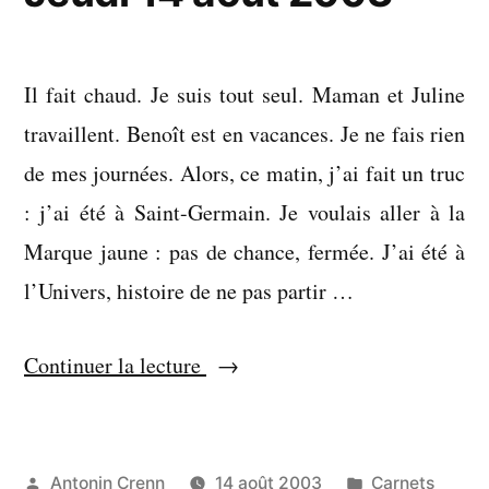
Il fait chaud. Je suis tout seul. Maman et Juline
travaillent. Benoît est en vacances. Je ne fais rien
de mes journées. Alors, ce matin, j’ai fait un truc
: j’ai été à Saint-Germain. Je voulais aller à la
Marque jaune : pas de chance, fermée. J’ai été à
l’Univers, histoire de ne pas partir …
« Jeudi
Continuer la lecture
14
août
2003 »
Publié
Publié
Antonin Crenn
14 août 2003
Carnets