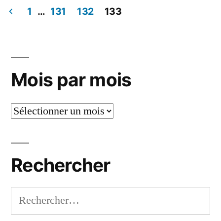
14
1
…
131
132
133
août
Pagination
2003
des
publications
Mois par mois
Mois
par
mois
Rechercher
Rechercher :