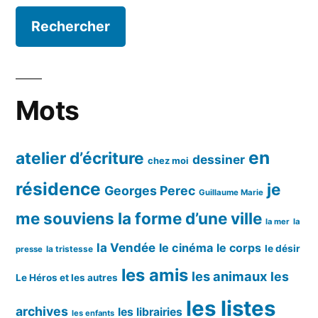
Mots
en
atelier d’écriture
dessiner
chez moi
résidence
je
Georges Perec
Guillaume Marie
me souviens
la forme d’une ville
la mer
la
la Vendée
le cinéma
le corps
le désir
la tristesse
presse
les amis
les animaux
les
Le Héros et les autres
les listes
archives
les librairies
les enfants