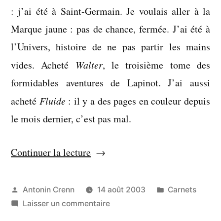
: j’ai été à Saint-Germain. Je voulais aller à la
Marque jaune : pas de chance, fermée. J’ai été à
l’Univers, histoire de ne pas partir les mains
vides. Acheté
Walter
, le troisième tome des
formidables aventures de Lapinot. J’ai aussi
acheté
Fluide
: il y a des pages en couleur depuis
le mois dernier, c’est pas mal.
Continuer la lecture
Publié
Publié
Antonin Crenn
14 août 2003
Carnets
par
sur
dans
Laisser un commentaire
Jeudi