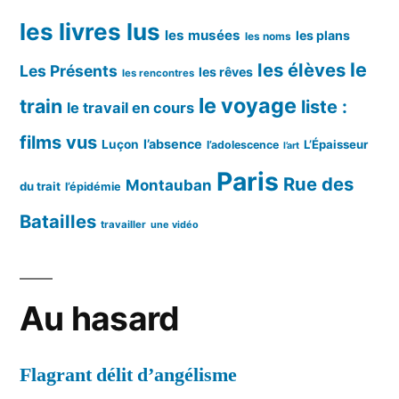
les livres lus
les musées
les plans
les noms
le
les élèves
Les Présents
les rêves
les rencontres
le voyage
train
liste :
le travail en cours
films vus
l’absence
Luçon
L’Épaisseur
l’adolescence
l’art
Paris
Rue des
Montauban
du trait
l’épidémie
Batailles
travailler
une vidéo
Au hasard
Flagrant délit d’angélisme