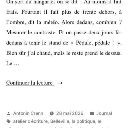
On sort du hangar et on se dit : Au moins il fait
frais. Pourtant il fait plus de trente dehors, à
l’ombre, dit la météo. Alors dedans, combien ?
Mesurer le contraste. Et on passe deux jours là-
dedans à tenir le stand de « Pédale, pédale ! ».
Bien sûr j’ai chaud, mais le reste prend le dessus.
Le …
« Je
Continuer la lecture
dis
oui
à
Publié
Publié
Antonin Crenn
28 mai 2026
Journal
par
Étiquettes :
dans
atelier d’écriture
,
Belleville
,
la politique
,
le
tout »