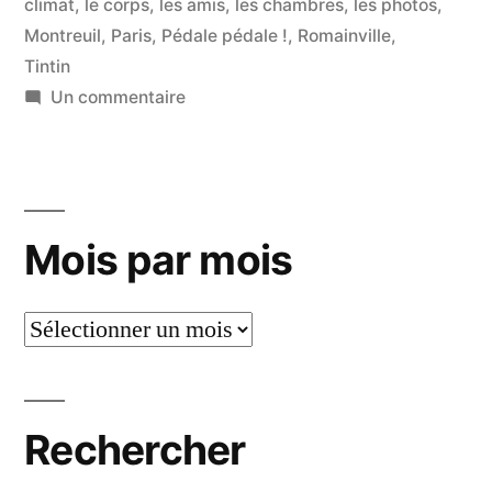
climat
,
le corps
,
les amis
,
les chambres
,
les photos
,
Montreuil
,
Paris
,
Pédale pédale !
,
Romainville
,
Tintin
sur
Un commentaire
Je
dis
oui
à
Mois par mois
tout
Mois
par
mois
Rechercher