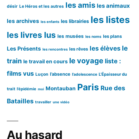
les amis
les animaux
désir
Le Héros et les autres
les listes
les archives
les librairies
les enfants
les livres lus
les musées
les plans
les noms
le
les élèves
Les Présents
les rêves
les rencontres
le voyage
train
liste :
le travail en cours
films vus
l’absence
Luçon
L’Épaisseur du
l’adolescence
Paris
Rue des
Montauban
trait
l’épidémie
moi
Batailles
travailler
une vidéo
Au hasard