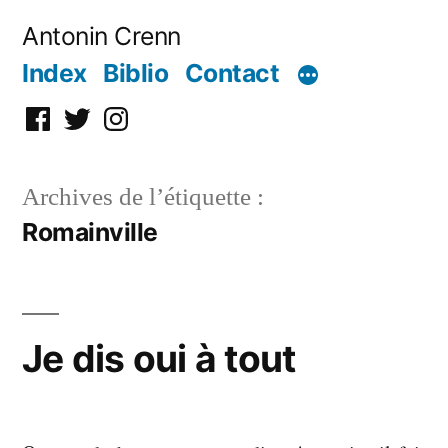
Aller
Antonin Crenn
au
Index
Biblio
Contact
contenu
Facebook
Twitter
Instagram
Archives de l’étiquette :
Romainville
Je dis oui à tout