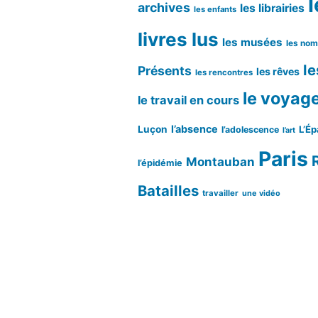
l
archives
les librairies
les enfants
livres lus
les musées
les no
le
Présents
les rêves
les rencontres
le voyag
le travail en cours
l’absence
Luçon
L’Ép
l’adolescence
l’art
Paris
Montauban
l’épidémie
Batailles
travailler
une vidéo