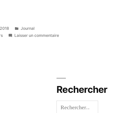
Publié
 2018
Journal
dans
sur
rs
Laisser un commentaire
«
Des
aléas
de
la
vie
déguisés
Rechercher
»
Rechercher :