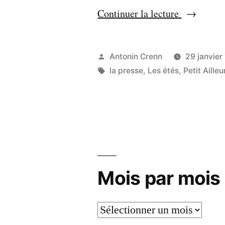
« «
Continuer la lecture
Des
aléas
Publié
Antonin Crenn
29 janvier
de
par
Étiquettes :
la presse
,
Les étés
,
Petit Ailleu
la
vie
déguisés
» »
Mois par mois
Mois