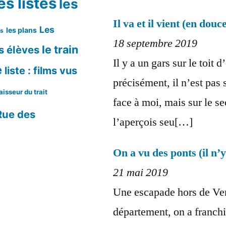
es listes
les
Il va et il vient (en douc
Les
les plans
ms
18 septembre 2019
le train
s élèves
Il y a un gars sur le toit d
e
liste : films vus
précisément, il n’est pas s
aisseur du trait
face à moi, mais sur le se
Rue des
l’aperçois seu[…]
On a vu des ponts (il n’
21 mai 2019
Une escapade hors de Ven
département, on a franchi