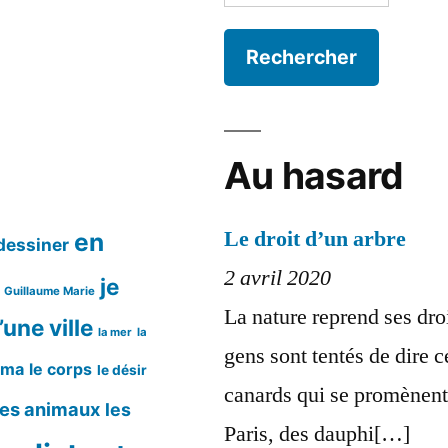
Au hasard
Le droit d’un arbre
en
dessiner
2 avril 2020
je
Guillaume Marie
La nature reprend ses droi
’une ville
la mer
la
gens sont tentés de dire c
éma
le corps
le désir
canards qui se promènent
les animaux
les
Paris, des dauphi[…]