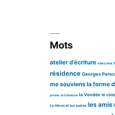
par
mois
Mots
atelier d’écriture
chez moi
résidence
Georges Perec
me souviens
la forme d
la Vendée
le cin
la tristesse
presse
les amis
Le Héros et les autres