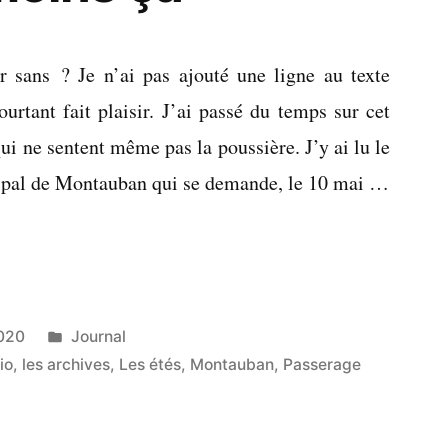
ur sans ? Je n’ai pas ajouté une ligne au texte
rtant fait plaisir. J’ai passé du temps sur cet
qui ne sentent même pas la poussière. J’y ai lu le
cipal de Montauban qui se demande, le 10 mai …
Publié
020
Journal
dans
io
,
les archives
,
Les étés
,
Montauban
,
Passerage