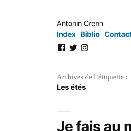
Aller
au
Antonin Crenn
contenu
Index
Biblio
Contac
Facebook
Twitter
Instagram
Archives de l’étiquette :
Les étés
Je fais au 