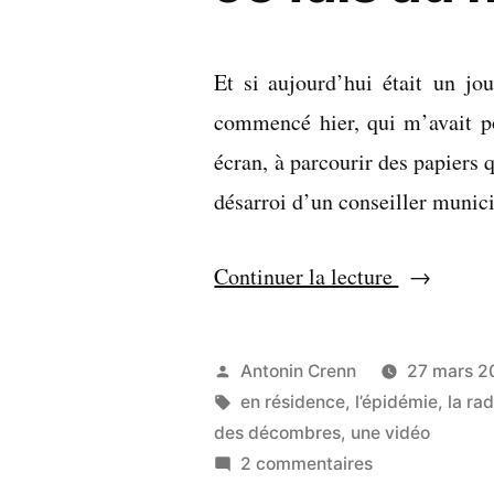
Et si aujourd’hui était un jo
commencé hier, qui m’avait pou
écran, à parcourir des papiers 
désarroi d’un conseiller muni
« Je
Continuer la lecture
fais
au
Publié
Antonin Crenn
27 mars 2
moins
par
Étiquettes :
en résidence
,
l’épidémie
,
la rad
ça »
des décombres
,
une vidéo
sur
2 commentaires
Je