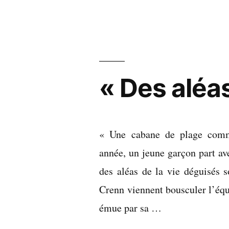
fais
au
moins
ça
« Des aléas
« Une cabane de plage comme
année, un jeune garçon part av
des aléas de la vie déguisés 
Crenn viennent bousculer l’équi
émue par sa …