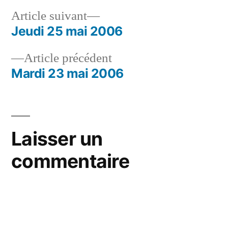
Article
Article suivant
suivant :
Jeudi 25 mai 2006
Navigation
Article
Article précédent
de
précédent :
Mardi 23 mai 2006
l’article
Laisser un
commentaire