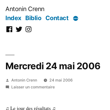
Aller
Antonin Crenn
au
Index
Biblio
Contact
contenu
Facebook
Twitter
Instagram
Mercredi 24 mai 2006
Publié
Antonin Crenn
24 mai 2006
par
sur
Laisser un commentaire
Mercredi
24
♫ Le jour des résultats ♫
mai