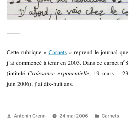
Cette rubrique «
Carnets
» reprend le journal que
o
j’ai commencé à tenir en 2003. Dans ce carnet n
8
(intitulé
Croissance exponentielle
, 19 mars – 23
juin 2006), j’ai dix-huit ans.
Publié
Publié
Antonin Crenn
24 mai 2006
Carnets
par
dans