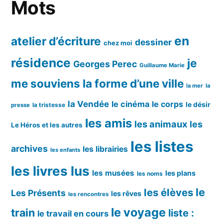
Mots
en
atelier d’écriture
dessiner
chez moi
résidence
je
Georges Perec
Guillaume Marie
me souviens
la forme d’une ville
la mer
la
la Vendée
le cinéma
le corps
le désir
la tristesse
presse
les amis
les animaux
les
Le Héros et les autres
les listes
archives
les librairies
les enfants
les livres lus
les musées
les plans
les noms
le
les élèves
Les Présents
les rêves
les rencontres
le voyage
train
liste :
le travail en cours