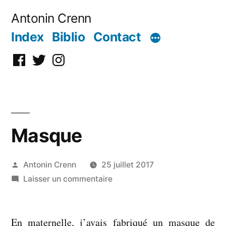
Aller
Antonin Crenn
au
Index
Biblio
Contact
contenu
Facebook
Twitter
Instagram
Masque
Publié
Antonin Crenn
25 juillet 2017
par
sur
Laisser un commentaire
Masque
En maternelle, j’avais fabriqué un masque de