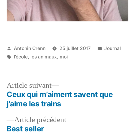
Publié
Publié
Antonin Crenn
25 juillet 2017
Journal
par
Étiquettes :
dans
l’école
,
les animaux
,
moi
Article
Article suivant
suivant :
Ceux qui m’aiment savent que
Navigation
j’aime les trains
de
Article
Article précédent
l’article
précédent :
Best seller