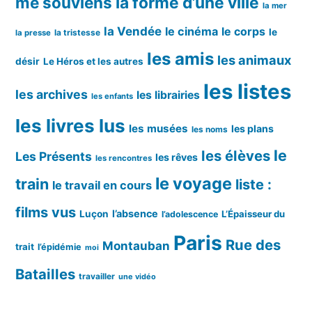
me souviens
la forme d’une ville
la mer
la Vendée
le cinéma
le corps
le
la tristesse
la presse
les amis
les animaux
désir
Le Héros et les autres
les listes
les archives
les librairies
les enfants
les livres lus
les musées
les plans
les noms
le
les élèves
Les Présents
les rêves
les rencontres
le voyage
train
liste :
le travail en cours
films vus
l’absence
Luçon
L’Épaisseur du
l’adolescence
Paris
Rue des
Montauban
trait
l’épidémie
moi
Batailles
travailler
une vidéo