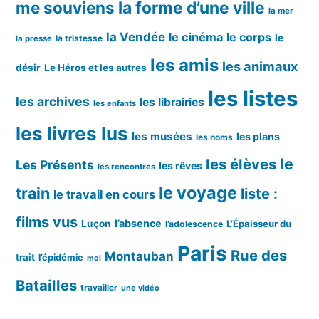
me souviens
la forme d’une ville
la mer
la Vendée
le cinéma
le corps
le
la tristesse
la presse
les amis
les animaux
désir
Le Héros et les autres
les listes
les archives
les librairies
les enfants
les livres lus
les musées
les plans
les noms
le
les élèves
Les Présents
les rêves
les rencontres
le voyage
train
liste :
le travail en cours
films vus
l’absence
Luçon
L’Épaisseur du
l’adolescence
Paris
Rue des
Montauban
trait
l’épidémie
moi
Batailles
travailler
une vidéo