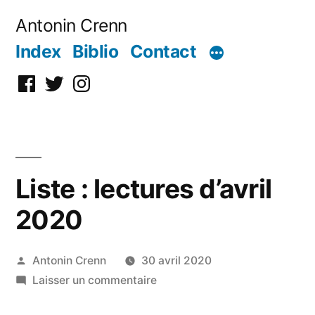
Aller
Antonin Crenn
au
Index
Biblio
Contact
contenu
Facebook
Twitter
Instagram
Liste : lectures d’avril
2020
Publié
Antonin Crenn
30 avril 2020
par
sur
Laisser un commentaire
Liste