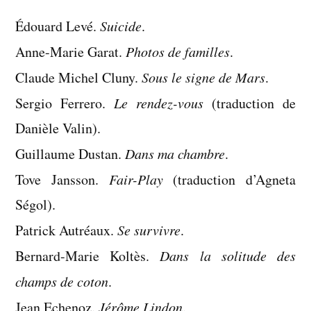
:
Édouard Levé.
Suicide
.
lectures
d’avril
Anne-Marie Garat.
Photos de familles
.
2020
Claude Michel Cluny.
Sous le signe de Mars
.
Sergio Ferrero.
Le rendez-vous
(traduction de
Danièle Valin).
Guillaume Dustan.
Dans ma chambre
.
Tove Jansson.
Fair-Play
(traduction d’Agneta
Ségol).
Patrick Autréaux.
Se survivre
.
Bernard-Marie Koltès.
Dans la solitude des
champs de coton
.
Jean Echenoz.
Jérôme Lindon
.