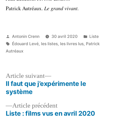
Patrick Autréaux.
Le grand vivant.
Publié
Publié
Antonin Crenn
30 avril 2020
Liste
par
Étiquettes :
dans
Édouard Levé
,
les listes
,
les livres lus
,
Patrick
Autréaux
Article
Article suivant
suivant :
Il faut que j’expérimente le
Navigation
système
de
Article
Article précédent
l’article
précédent :
Liste : films vus en avril 2020