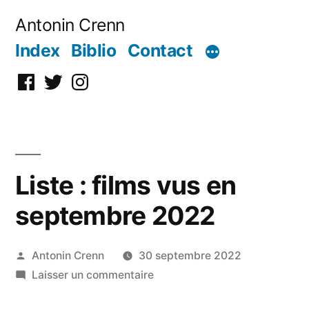
Aller
Antonin Crenn
au
Index
Biblio
Contact
contenu
Facebook
Twitter
Instagram
Liste : films vus en
septembre 2022
Publié
Antonin Crenn
30 septembre 2022
par
sur
Laisser un commentaire
Liste