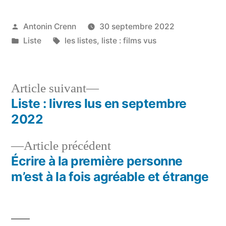
Publié
Antonin Crenn
30 septembre 2022
par
Publié
Étiquettes :
Liste
les listes
,
liste : films vus
dans
Article
Article suivant
suivant :
Liste : livres lus en septembre
Navigation
2022
de
Article
Article précédent
l’article
précédent :
Écrire à la première personne
m’est à la fois agréable et étrange