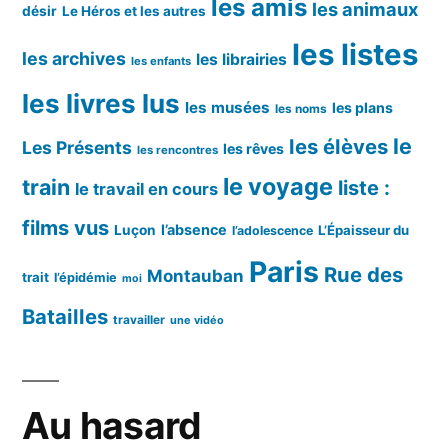
les amis
les animaux
désir
Le Héros et les autres
les listes
les archives
les librairies
les enfants
les livres lus
les musées
les plans
les noms
le
les élèves
Les Présents
les rêves
les rencontres
le voyage
train
liste :
le travail en cours
films vus
l’absence
Luçon
L’Épaisseur du
l’adolescence
Paris
Rue des
Montauban
trait
l’épidémie
moi
Batailles
travailler
une vidéo
Au hasard