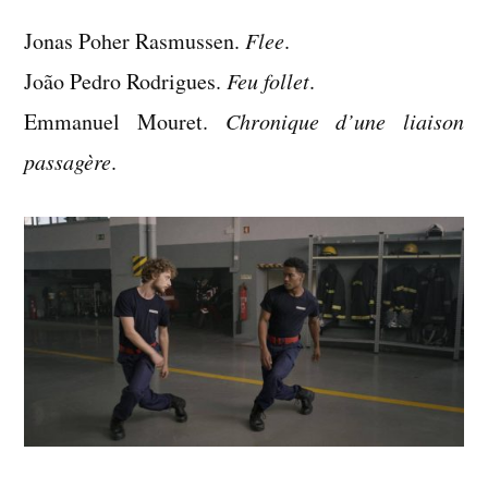
:
Jonas Poher Rasmussen.
films
Flee
.
vus
João Pedro Rodrigues.
Feu follet
.
en
Emmanuel Mouret.
Chronique d’une liaison
septembre
passagère
.
2022