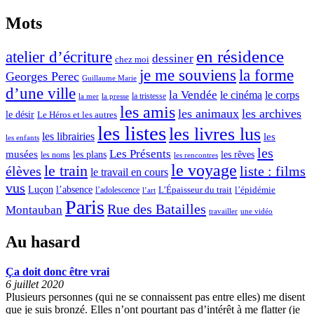
Mots
en résidence
atelier d’écriture
dessiner
chez moi
je me souviens
la forme
Georges Perec
Guillaume Marie
d’une ville
la Vendée
le cinéma
le corps
la tristesse
la mer
la presse
les amis
les animaux
les archives
le désir
Le Héros et les autres
les listes
les livres lus
les librairies
les
les enfants
les
Les Présents
musées
les plans
les rêves
les noms
les rencontres
le voyage
le train
élèves
liste : films
le travail en cours
vus
l’absence
Luçon
L’Épaisseur du trait
l’adolescence
l’épidémie
l’art
Paris
Rue des Batailles
Montauban
travailler
une vidéo
Au hasard
Ça doit donc être vrai
6 juillet 2020
Plusieurs personnes (qui ne se connaissent pas entre elles) me disent
que je suis bronzé. Elles n’ont pourtant pas d’intérêt à me flatter (je