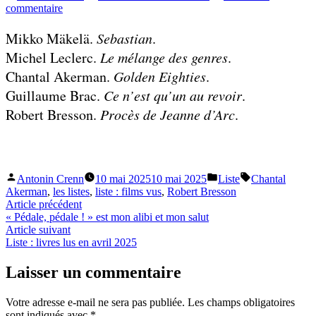
par
sur
commentaire
Liste
:
Mikko Mäkelä.
Sebastian
.
films
Michel Leclerc.
Le mélange des genres
.
vus
en
Chantal Akerman.
Golden Eighties
.
avril
Guillaume Brac.
Ce n’est qu’un au revoir
.
2025
Robert Bresson.
Procès de Jeanne d’Arc
.
Publié
Publié
Étiquettes :
Antonin Crenn
10 mai 2025
10 mai 2025
Liste
Chantal
par
dans
Akerman
,
les listes
,
liste : films vus
,
Robert Bresson
Navigation
Article
Article précédent
précédent :
« Pédale, pédale ! » est mon alibi et mon salut
de
Article
Article suivant
l’article
suivant :
Liste : livres lus en avril 2025
Laisser un commentaire
Votre adresse e-mail ne sera pas publiée.
Les champs obligatoires
sont indiqués avec
*