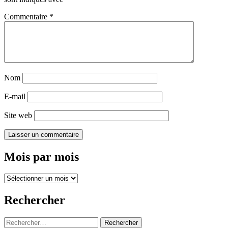
Commentaire
*
Nom
E-mail
Site web
Mois par mois
Mois
par
mois
Rechercher
Rechercher :