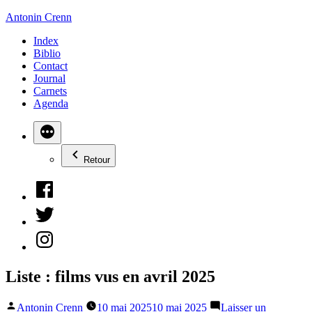
Aller
Antonin Crenn
au
Index
contenu
Biblio
Contact
Journal
Carnets
Agenda
Retour
Facebook
Twitter
Instagram
Liste : films vus en avril 2025
Publié
Antonin Crenn
10 mai 2025
10 mai 2025
Laisser un