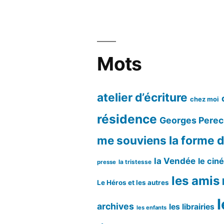
Mots
atelier d’écriture
chez moi
résidence
Georges Perec
me souviens
la forme d
la Vendée
le cin
la tristesse
presse
les amis
Le Héros et les autres
l
archives
les librairies
les enfants