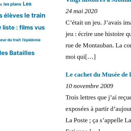
Les
les plans
ms
24 mai 2020
le train
s élèves
C’était un jeu. J’avais im
e
liste : films vus
jeu : écrire une histoire 
eur du trait
l’épidémie
rue de Montauban. La cont
es Batailles
moi qui[…]
Le cachet du Musée de la
10 novembre 2009
Trois lettres que j’ai reçu
exposées à partir d’aujo
La Poste ; ça s’appelle La