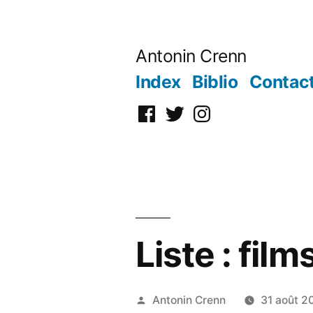
Aller
au
Antonin Crenn
contenu
Index
Biblio
Contac
Facebook
Twitter
Instagram
Liste : fil
Publié
Antonin Crenn
31 août 2