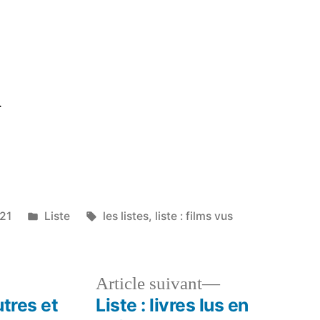
Liste
:
films
vus
en
.
août
2021
Publié
Étiquettes :
021
Liste
les listes
,
liste : films vus
dans
le
Article
Article suivant
dent :
suivant :
utres et
Liste : livres lus en