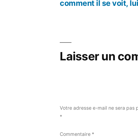
Navigation
comment il se voit, lu
de
l’article
Laisser un co
Votre adresse e-mail ne sera pas 
*
Commentaire
*