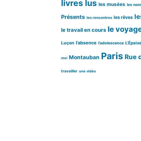
livres lus
les musées
les no
le
Présents
les rêves
les rencontres
le voyag
le travail en cours
l’absence
Luçon
L’Épaiss
l’adolescence
Paris
Rue d
Montauban
moi
travailler
une vidéo