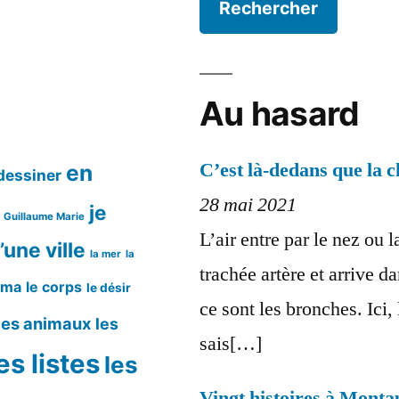
Au hasard
C’est là-dedans que la c
en
dessiner
28 mai 2021
je
Guillaume Marie
L’air entre par le nez ou 
’une ville
la mer
la
trachée artère et arrive d
éma
le corps
le désir
ce sont les bronches. Ici,
les animaux
les
sais[…]
es listes
les
Vingt histoires à Mont