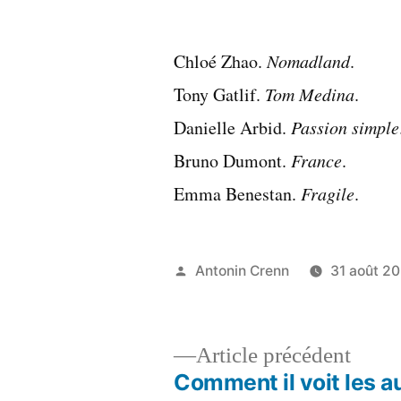
par
Chloé Zhao.
Nomadland
.
Tony Gatlif.
Tom Medina
.
Danielle Arbid.
Passion simple
Bruno Dumont.
France
.
Emma Benestan.
Fragile
.
Publié
Antonin Crenn
31 août 2
par
Artic
Article précédent
précé
Comment il voit les a