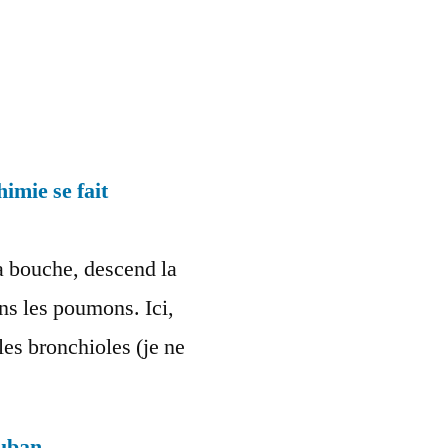
himie se fait
la bouche, descend la
ans les poumons. Ici,
 les bronchioles (je ne
auban