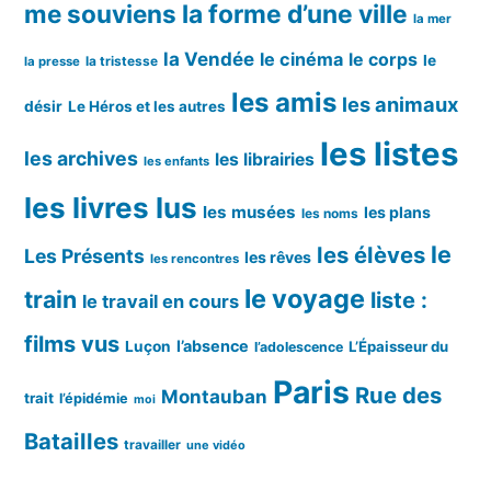
me souviens
la forme d’une ville
la mer
la Vendée
le cinéma
le corps
le
la tristesse
la presse
les amis
les animaux
désir
Le Héros et les autres
les listes
les archives
les librairies
les enfants
les livres lus
les musées
les plans
les noms
le
les élèves
Les Présents
les rêves
les rencontres
le voyage
train
liste :
le travail en cours
films vus
l’absence
Luçon
L’Épaisseur du
l’adolescence
Paris
Rue des
Montauban
trait
l’épidémie
moi
Batailles
travailler
une vidéo