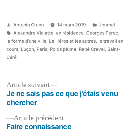
Publié
Publié
Antonin Crenn
14 mars 2019
Journal
par
Étiquettes :
dans
Alexandre Vialatte
,
en résidence
,
Georges Perec
,
la forme d’une ville
,
Le Héros et les autres
,
le travail en
cours
,
Luçon
,
Paris
,
Poids plume
,
René Crevel
,
Saint-
Céré
Article
Article suivant
suivant :
Je ne sais pas ce que j’étais venu
Navigation
chercher
de
Article
Article précédent
l’article
précédent :
Faire connaissance