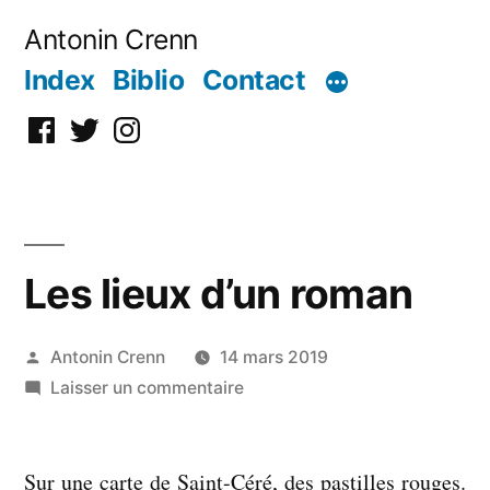
Aller
Antonin Crenn
au
Index
Biblio
Contact
contenu
Facebook
Twitter
Instagram
Les lieux d’un roman
Publié
Antonin Crenn
14 mars 2019
par
sur
Laisser un commentaire
Les
lieux
Sur une carte de Saint-Céré, des pastilles rouges.
d’un