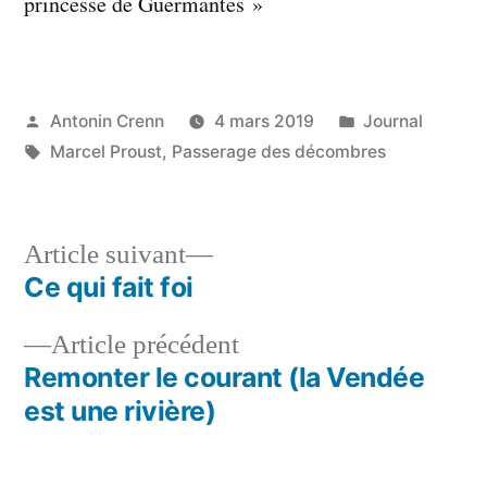
princesse de Guermantes »
Publié
Publié
Antonin Crenn
4 mars 2019
Journal
par
Étiquettes :
dans
Marcel Proust
,
Passerage des décombres
Article
Article suivant
suivant :
Ce qui fait foi
Navigation
Article
Article précédent
de
précédent :
Remonter le courant (la Vendée
l’article
est une rivière)