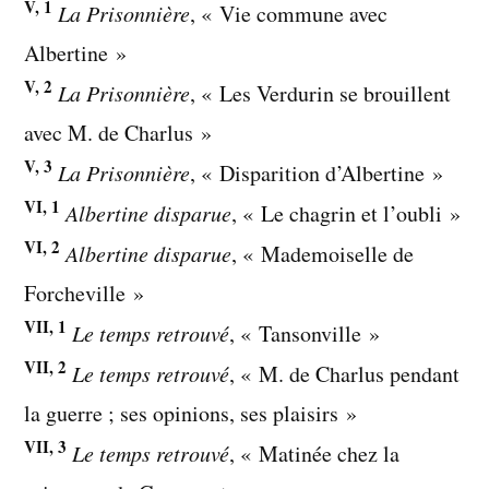
V, 1
La Prisonnière
, « Vie commune avec
Albertine »
V, 2
La Prisonnière
, « Les Verdurin se brouillent
avec M. de Charlus »
V, 3
La Prisonnière
, « Disparition d’Albertine »
VI, 1
Albertine disparue
, « Le chagrin et l’oubli »
VI, 2
Albertine disparue
, « Mademoiselle de
Forcheville »
VII, 1
Le temps retrouvé
, « Tansonville »
VII, 2
Le temps retrouvé
, « M. de Charlus pendant
la guerre ; ses opinions, ses plaisirs »
VII, 3
Le temps retrouvé
, « Matinée chez la