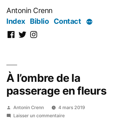
Aller
Antonin Crenn
au
Index
Biblio
Contact
contenu
Facebook
Twitter
Instagram
À l’ombre de la
passerage en fleurs
Publié
Antonin Crenn
4 mars 2019
par
sur
Laisser un commentaire
À