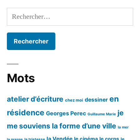
Rechercher :
Mots
en
atelier d’écriture
dessiner
chez moi
résidence
je
Georges Perec
Guillaume Marie
me souviens
la forme d’une ville
la mer
la Vendée
le cinéma
le corps
le
la tristesse
la presse