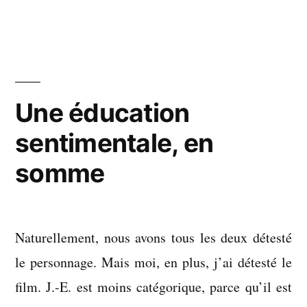
:
films
vus
en
juillet
Une éducation
2020
sentimentale, en
somme
Naturellement, nous avons tous les deux détesté
le personnage. Mais moi, en plus, j’ai détesté le
film. J.-E. est moins catégorique, parce qu’il est