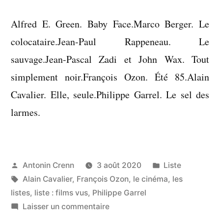
Alfred E. Green. Baby Face.Marco Berger. Le
colocataire.Jean-Paul Rappeneau. Le
sauvage.Jean-Pascal Zadi et John Wax. Tout
simplement noir.François Ozon. Été 85.Alain
Cavalier. Elle, seule.Philippe Garrel. Le sel des
larmes.
Publié
Publié
Antonin Crenn
3 août 2020
Liste
par
Étiquettes :
dans
Alain Cavalier
,
François Ozon
,
le cinéma
,
les
listes
,
liste : films vus
,
Philippe Garrel
sur
Laisser un commentaire
Liste