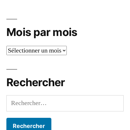
éducation
sentimentale,
en
Mois par mois
somme
Mois
par
mois
Rechercher
Rechercher :