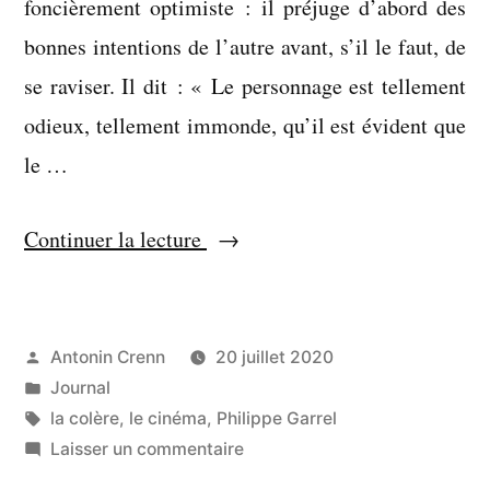
foncièrement optimiste : il préjuge d’abord des
bonnes intentions de l’autre avant, s’il le faut, de
se raviser. Il dit : « Le personnage est tellement
odieux, tellement immonde, qu’il est évident que
le …
« Une
Continuer la lecture
éducation
sentimentale,
en
Publié
Antonin Crenn
20 juillet 2020
par
Publié
Journal
somme »
dans
Étiquettes :
la colère
,
le cinéma
,
Philippe Garrel
sur
Laisser un commentaire
Une