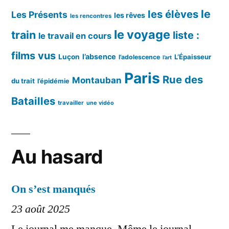
le
les élèves
Les Présents
les rêves
les rencontres
le voyage
train
liste :
le travail en cours
films vus
l’absence
Luçon
L’Épaisseur
l’adolescence
l’art
Paris
Rue des
Montauban
du trait
l’épidémie
Batailles
travailler
une vidéo
Au hasard
On s’est manqués
23 août 2025
Le journal me manque. Même le journal