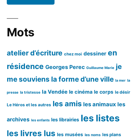
Mots
en
atelier d’écriture
dessiner
chez moi
résidence
je
Georges Perec
Guillaume Marie
me souviens
la forme d’une ville
la mer
la
la Vendée
le cinéma
le corps
le désir
la tristesse
presse
les amis
les animaux
les
Le Héros et les autres
les listes
archives
les librairies
les enfants
les livres lus
les musées
les plans
les noms