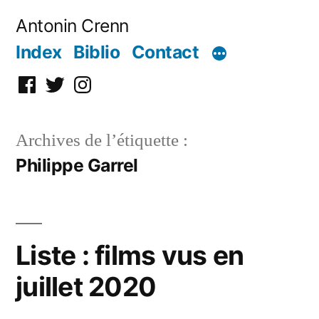
Aller
Antonin Crenn
au
Index
Biblio
Contact
contenu
Facebook
Twitter
Instagram
Archives de l’étiquette :
Philippe Garrel
Liste : films vus en
juillet 2020