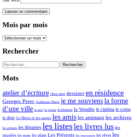
Mois par mois
Mois
par
mois
Rechercher
Rechercher :
Mots
en résidence
atelier d’écriture
dessiner
chez moi
je me souviens
la forme
Georges Perec
Guillaume Marie
d’une ville
la Vendée
le cinéma
le corps
la tristesse
la mer
la presse
les amis
les animaux
les archives
le désir
Le Héros et les autres
les listes
les livres lus
les librairies
les
les enfants
les
Les Présents
musées
les plans
les rêves
les noms
les rencontres