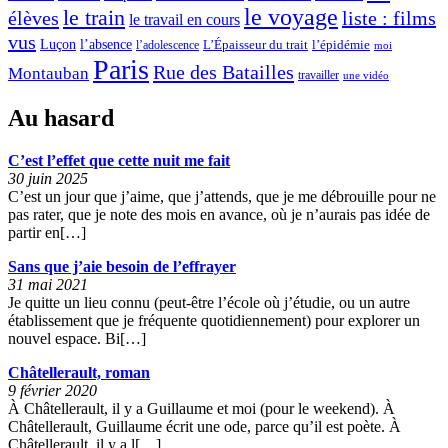
le voyage
le train
élèves
liste : films
le travail en cours
vus
l’absence
Luçon
L’Épaisseur du trait
l’adolescence
l’épidémie
moi
Paris
Rue des Batailles
Montauban
travailler
une vidéo
Au hasard
C’est l’effet que cette nuit me fait
30 juin 2025
C’est un jour que j’aime, que j’attends, que je me débrouille pour ne
pas rater, que je note des mois en avance, où je n’aurais pas idée de
partir en[…]
Sans que j’aie besoin de l’effrayer
31 mai 2021
Je quitte un lieu connu (peut-être l’école où j’étudie, ou un autre
établissement que je fréquente quotidiennement) pour explorer un
nouvel espace. Bi[…]
Châtellerault, roman
9 février 2020
À Châtellerault, il y a Guillaume et moi (pour le weekend). À
Châtellerault, Guillaume écrit une ode, parce qu’il est poète. À
Châtellerault, il y a l[…]