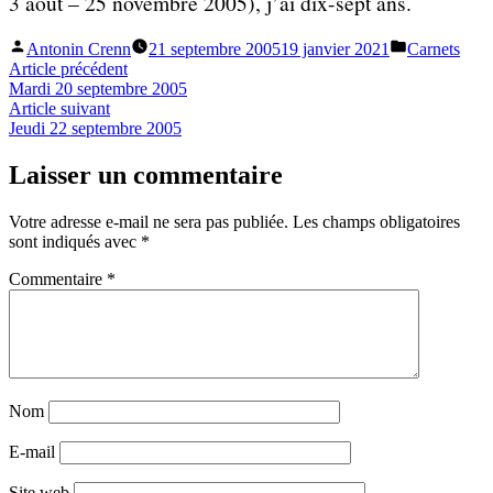
3 août – 25 novembre 2005), j’ai dix-sept ans.
Publié
Publié
Antonin Crenn
21 septembre 2005
19 janvier 2021
Carnets
par
dans
Navigation
Article
Article précédent
précédent :
Mardi 20 septembre 2005
de
Article
Article suivant
l’article
suivant :
Jeudi 22 septembre 2005
Laisser un commentaire
Votre adresse e-mail ne sera pas publiée.
Les champs obligatoires
sont indiqués avec
*
Commentaire
*
Nom
E-mail
Site web