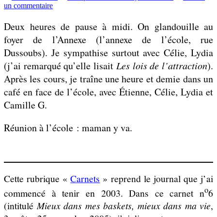
par
sur
un commentaire
Mercredi
21
Deux heures de pause à midi. On glandouille au
septembre
foyer de l’Annexe (l’annexe de l’école, rue
2005
Dussoubs). Je sympathise surtout avec Célie, Lydia
(j’ai remarqué qu’elle lisait
Les lois de l’attraction
).
Après les cours, je traîne une heure et demie dans un
café en face de l’école, avec Étienne, Célie, Lydia et
Camille G.
Réunion à l’école : maman y va.
Cette rubrique «
Carnets
» reprend le journal que j’ai
o
commencé à tenir en 2003. Dans ce carnet n
6
(intitulé
Mieux dans mes baskets, mieux dans ma vie
,