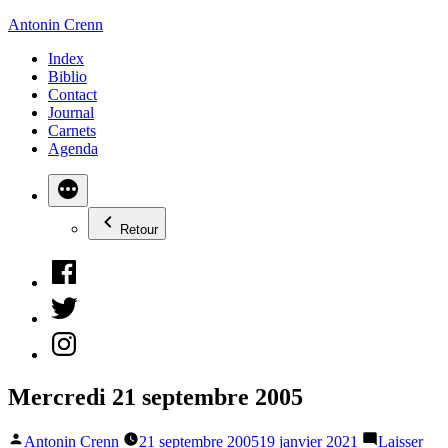
Aller
Antonin Crenn
au
Index
contenu
Biblio
Contact
Journal
Carnets
Agenda
Retour
Facebook
Twitter
Instagram
Mercredi 21 septembre 2005
Publié
Antonin Crenn
21 septembre 2005
19 janvier 2021
Laisser