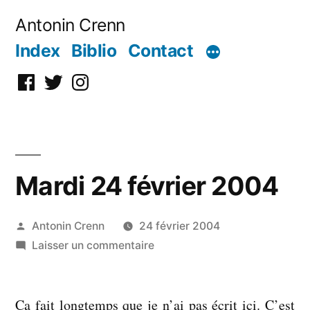
Aller
Antonin Crenn
au
Index
Biblio
Contact
contenu
Facebook
Twitter
Instagram
Mardi 24 février 2004
Publié
Antonin Crenn
24 février 2004
par
sur
Laisser un commentaire
Mardi
24
Ça fait longtemps que je n’ai pas écrit ici. C’est
février