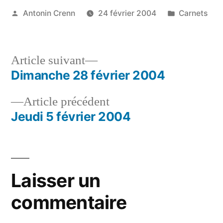
Publié
Publié
Antonin Crenn
24 février 2004
Carnets
par
dans
Article
Article suivant
suivant :
Dimanche 28 février 2004
Navigation
Article
Article précédent
de
précédent :
Jeudi 5 février 2004
l’article
Laisser un
commentaire