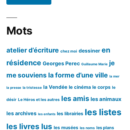
Mots
en
atelier d’écriture
dessiner
chez moi
résidence
je
Georges Perec
Guillaume Marie
me souviens
la forme d’une ville
la mer
la Vendée
le cinéma
le corps
le
la tristesse
la presse
les amis
les animaux
désir
Le Héros et les autres
les listes
les archives
les librairies
les enfants
les livres lus
les musées
les plans
les noms