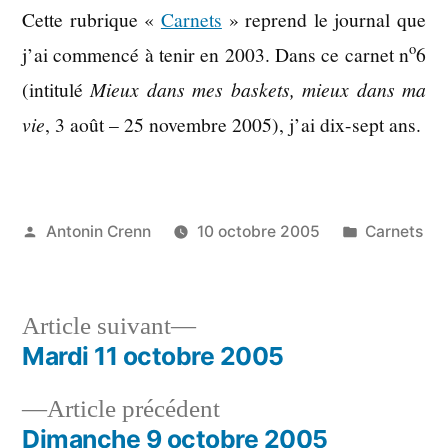
Cette rubrique «
Carnets
» reprend le journal que
o
j’ai commencé à tenir en 2003. Dans ce carnet n
6
(intitulé
Mieux dans mes baskets, mieux dans ma
vie
, 3 août – 25 novembre 2005), j’ai dix-sept ans.
Publié
Publié
Antonin Crenn
10 octobre 2005
Carnets
par
dans
Article
Article suivant
suivant :
Mardi 11 octobre 2005
Navigation
Article
Article précédent
de
précédent :
Dimanche 9 octobre 2005