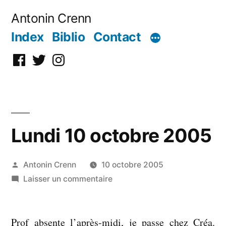
Aller
Antonin Crenn
au
Index
Biblio
Contact
contenu
Facebook
Twitter
Instagram
Lundi 10 octobre 2005
Publié
Antonin Crenn
10 octobre 2005
par
sur
Laisser un commentaire
Lundi
10
Prof absente l’après-midi, je passe chez Créa.
octobre