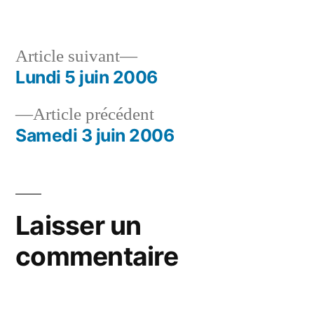
par
dans
Article
Article suivant
suivant :
Lundi 5 juin 2006
Navigation
Article
Article précédent
de
précédent :
Samedi 3 juin 2006
l’article
Laisser un
commentaire