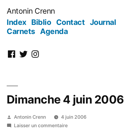
Aller
Antonin Crenn
au
Index
Biblio
Contact
Journal
contenu
Carnets
Agenda
Facebook
Twitter
Instagram
Dimanche 4 juin 2006
Publié
Antonin Crenn
4 juin 2006
par
sur
Laisser un commentaire
Dimanche