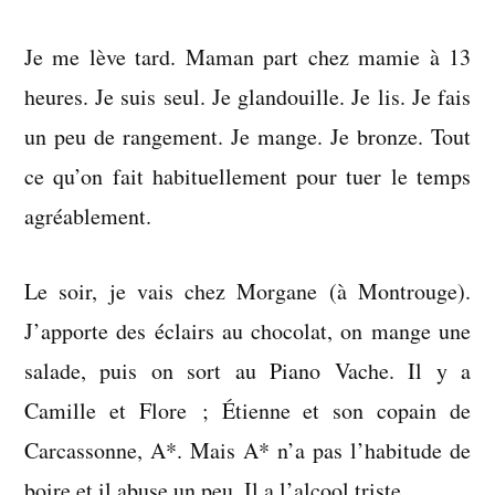
4
Je me lève tard. Maman part chez mamie à 13
juin
2006
heures. Je suis seul. Je glandouille. Je lis. Je fais
un peu de rangement. Je mange. Je bronze. Tout
ce qu’on fait habituellement pour tuer le temps
agréablement.
Le soir, je vais chez Morgane (à Montrouge).
J’apporte des éclairs au chocolat, on mange une
salade, puis on sort au Piano Vache. Il y a
Camille et Flore ; Étienne et son copain de
Carcassonne, A*. Mais A* n’a pas l’habitude de
boire et il abuse un peu. Il a l’alcool triste.