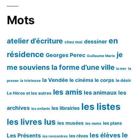
Mots
en
atelier d’écriture
dessiner
chez moi
résidence
je
Georges Perec
Guillaume Marie
me souviens
la forme d’une ville
la mer
la
la Vendée
le cinéma
le corps
le désir
la tristesse
presse
les amis
les animaux
les
Le Héros et les autres
les listes
archives
les librairies
les enfants
les livres lus
les musées
les plans
les noms
le
les élèves
Les Présents
les rêves
les rencontres