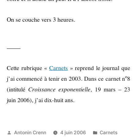
On se couche vers 3 heures.
Cette rubrique «
Carnets
» reprend le journal que
o
j’ai commencé à tenir en 2003. Dans ce carnet n
8
(intitulé
Croissance exponentielle
, 19 mars – 23
juin 2006), j’ai dix-huit ans.
Publié
Publié
Antonin Crenn
4 juin 2006
Carnets