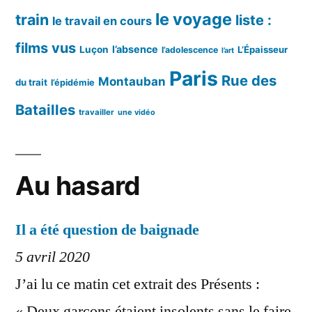
le voyage
train
liste :
le travail en cours
films vus
l’absence
Luçon
L’Épaisseur
l’adolescence
l’art
Paris
Rue des
Montauban
du trait
l’épidémie
Batailles
travailler
une vidéo
Au hasard
Il a été question de baignade
5 avril 2020
J’ai lu ce matin cet extrait des Présents :
« Deux garçons étaient insolents sans le faire