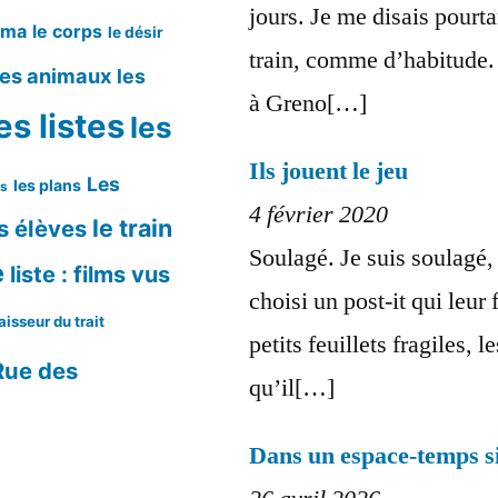
jours. Je me disais pourtan
éma
le corps
le désir
train, comme d’habitude. 
les animaux
les
à Greno[…]
es listes
les
Ils jouent le jeu
Les
les plans
ms
4 février 2020
le train
s élèves
Soulagé. Je suis soulagé, 
e
liste : films vus
choisi un post-it qui leur f
aisseur du trait
petits feuillets fragiles, 
Rue des
qu’il[…]
Dans un espace-temps si