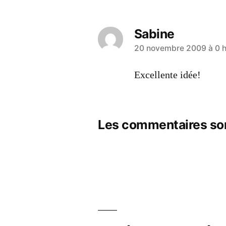
Sabine
a
20 novembre 2009 à 0 h
dit :
Excellente idée!
Les commentaires so