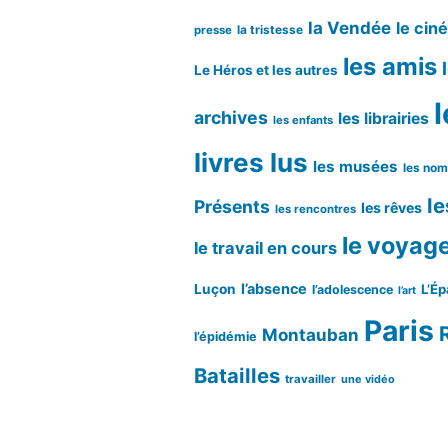
la Vendée
le cin
la tristesse
presse
les amis
Le Héros et les autres
l
archives
les librairies
les enfants
livres lus
les musées
les no
le
Présents
les rêves
les rencontres
le voyag
le travail en cours
l’absence
Luçon
L’Ép
l’adolescence
l’art
Paris
Montauban
l’épidémie
Batailles
travailler
une vidéo