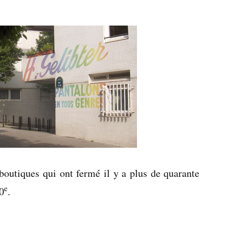
Un
métier
d’avenir
boutiques qui ont fermé il y a plus de quarante
e
20
.