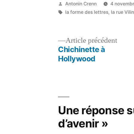
Publié
Antonin Crenn
4 novemb
par
Étiquettes :
la forme des lettres
,
la rue Vili
Artic
Article précédent
précé
Chichinette à
Navigation
Hollywood
de
l’article
Une réponse s
d’avenir »