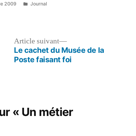
Publié
re 2009
Journal
dans
n
le
Article
Article suivant
dent :
suivant :
Le cachet du Musée de la
Poste faisant foi
ur « Un métier