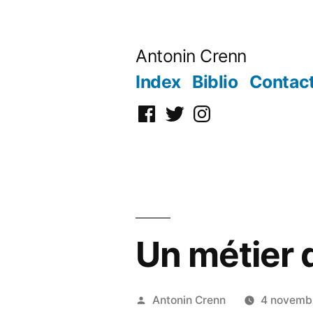
Aller
au
Antonin Crenn
contenu
Index
Biblio
Contac
Facebook
Twitter
Instagram
Un métier 
Publié
Antonin Crenn
4 novemb