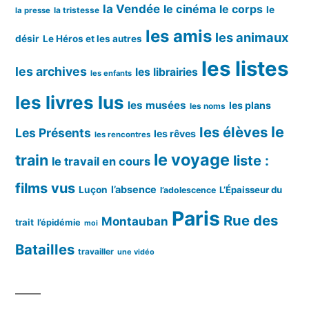
la Vendée
le cinéma
le corps
le
la tristesse
la presse
les amis
les animaux
désir
Le Héros et les autres
les listes
les archives
les librairies
les enfants
les livres lus
les musées
les plans
les noms
le
les élèves
Les Présents
les rêves
les rencontres
le voyage
train
liste :
le travail en cours
films vus
l’absence
Luçon
L’Épaisseur du
l’adolescence
Paris
Rue des
Montauban
trait
l’épidémie
moi
Batailles
travailler
une vidéo