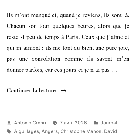
Ils m’ont manqué et, quand je reviens, ils sont là.
Chacun son tour quelques heures, alors que je
reste si peu de temps à Paris. Ceux que j’aime et
qui m’aiment : ils me font du bien, une pure joie,
pas une consolation comme ils savent m’en
donner parfois, car ces jours-ci je n’ai pas …
« Ça
Continuer la lecture
dessine
comme
qui
Publié
Publié
Antonin Crenn
7 avril 2026
Journal
par
Étiquettes :
dans
Aiguillages
,
Angers
,
Christophe Manon
,
David
dirait