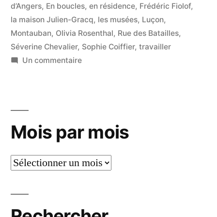
d’Angers
,
En boucles
,
en résidence
,
Frédéric Fiolof
,
un
la maison Julien-Gracq
,
les musées
,
Luçon
,
motif »
Montauban
,
Olivia Rosenthal
,
Rue des Batailles
,
Séverine Chevalier
,
Sophie Coiffier
,
travailler
sur
Un commentaire
Ça
dessine
comme
qui
Mois par mois
dirait
un
motif
Mois
par
mois
Rechercher