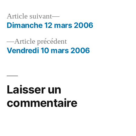
Article
Article suivant
suivant :
Dimanche 12 mars 2006
Navigation
Article
Article précédent
de
précédent :
Vendredi 10 mars 2006
l’article
Laisser un
commentaire