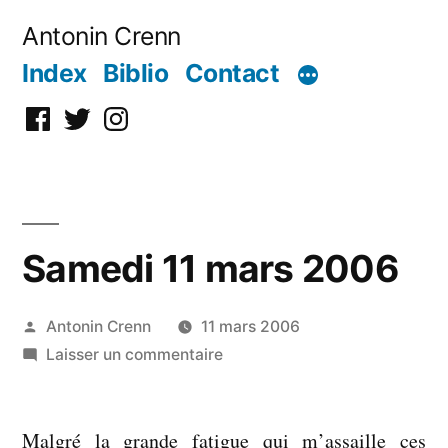
Aller
Antonin Crenn
au
Index
Biblio
Contact
contenu
Facebook
Twitter
Instagram
Samedi 11 mars 2006
Publié
Antonin Crenn
11 mars 2006
par
sur
Laisser un commentaire
Samedi
11
Malgré la grande fatigue qui m’assaille ces
mars