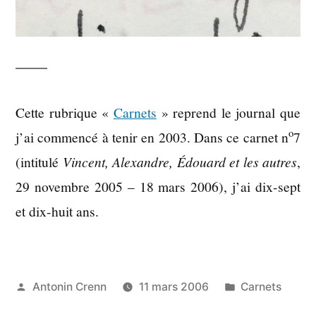
Cette rubrique «
Carnets
» reprend le journal que
o
j’ai commencé à tenir en 2003. Dans ce carnet n
7
(intitulé
Vincent, Alexandre, Édouard et les autres
,
29 novembre 2005 – 18 mars 2006), j’ai dix-sept
et dix-huit ans.
Publié
Publié
Antonin Crenn
11 mars 2006
Carnets
par
dans