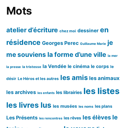
Mots
en
atelier d’écriture
dessiner
chez moi
résidence
je
Georges Perec
Guillaume Marie
me souviens
la forme d’une ville
la mer
la Vendée
le cinéma
le corps
le
la tristesse
la presse
les amis
les animaux
désir
Le Héros et les autres
les listes
les archives
les librairies
les enfants
les livres lus
les musées
les plans
les noms
le
les élèves
Les Présents
les rêves
les rencontres