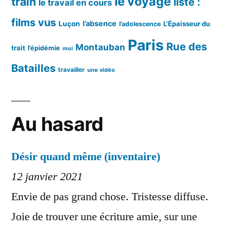
le voyage
train
liste :
le travail en cours
films vus
l’absence
Luçon
L’Épaisseur du
l’adolescence
Paris
Rue des
Montauban
trait
l’épidémie
moi
Batailles
travailler
une vidéo
Au hasard
Désir quand même (inventaire)
12 janvier 2021
Envie de pas grand chose. Tristesse diffuse.
Joie de trouver une écriture amie, sur une