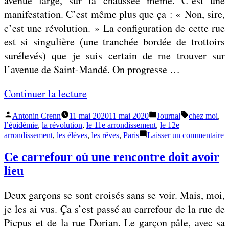
avenue large, sur la chaussée même. C’est une
u
r
s
manifestation. C’est même plus que ça : « Non, sire,
n
d
t
c’est une révolution. » La configuration de cette rue
m
u
e
est si singulière (une tranchée bordée de trottoirs
o
p
l
surélevés) que je suis certain de me trouver sur
n
h
e
l’avenue de Saint-Mandé. On progresse …
d
é
j
e
«
Continuer la lecture
n
a
o
r
»
Publié
Publié
Étiquettes :
Antonin Crenn
11 mai 2020
11 mai 2020
Journal
chez moi
,
C
m
d
par
dans
l’épidémie
,
la révolution
,
le 11e arrondissement
,
le 12e
e
è
s
i
arrondissement
,
les élèves
,
les rêves
,
Paris
Laisser un commentaire
C
t
n
n
s
Ce carrefour où une rencontre doit avoir
t
e
d
d
lieu
n
e
e
p
s
»
f
R
Deux garçons se sont croisés sans se voir. Mais, moi,
p
e
e
je les ai vus. Ça s’est passé au carrefour de la rue de
d
n
l’
u
Picpus et de la rue Dorian. Le garçon pâle, avec sa