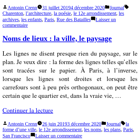
i
s
r
Publié
Publié
Étique
t
Antonin Crenn
31 juillet 2019
4 décembre 2020
Journal
s
L
par
dans
Charenton
,
l’architecture
,
la poésie
,
le 12e arrondissement
,
les
e
a
é
e
archives
,
les enfants
,
Paris
,
Rue des Batailles
Laisser un
v
sur
s
commentaire
r
Le
»
o
p
o
roman
Noms de lieux : la ville, le paysage
i
et
o
m
la
r
r
a
Les lignes ne disent presque rien du paysage, sur le
poésie
l
t
n
plan. Je veux dire : la forme des lignes telles qu’elles
i
e
e
sont tracées sur le papier. À Paris, à l’inverse,
e
r
t
lorsque les lignes sont droites et lorsque les
u
l
carrefours sont à peu près orthogonaux, on peut être
»
a
certain que le quartier est, dans la vraie vie, …
»
p
«
Continuer la lecture
o
é
Publié
Publié
Étiquett
Antonin Crenn
26 juin 2019
3 décembre 2020
Journal
la
N
s
par
dans
forme d’une ville
,
le 12e arrondissement
,
les noms
,
les plans
,
Paris
,
o
sur
i
San Francisco
Laisser un commentaire