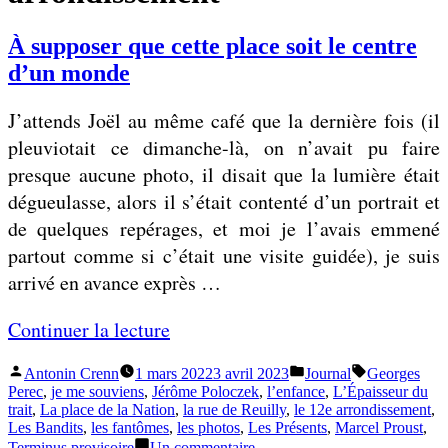
À supposer que cette place soit le centre
d’un monde
J’attends Joël au même café que la dernière fois (il
pleuviotait ce dimanche-là, on n’avait pu faire
presque aucune photo, il disait que la lumière était
dégueulasse, alors il s’était contenté d’un portrait et
de quelques repérages, et moi je l’avais emmené
partout comme si c’était une visite guidée), je suis
arrivé en avance exprès …
«
Continuer la lecture
Publié
Publié
Étiquettes :
Antonin Crenn
1 mars 2022
3 avril 2023
Journal
Georges
À
par
dans
Perec
,
je me souviens
,
Jérôme Poloczek
,
l’enfance
,
L’Épaisseur du
s
trait
,
La place de la Nation
,
la rue de Reuilly
,
le 12e arrondissement
,
Les Bandits
,
les fantômes
,
les photos
,
Les Présents
,
Marcel Proust
,
u
sur
Terminus provisoire
Un commentaire