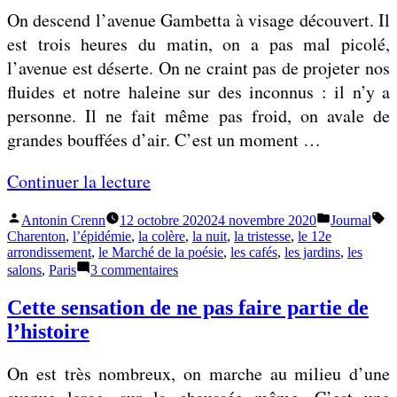
cœur
u
On descend l’avenue Gambetta à visage découvert. Il
du
c
’
phénomène
est trois heures du matin, on a pas mal picolé,
e
à
l’avenue est déserte. On ne craint pas de projeter nos
s
a
fluides et notre haleine sur des inconnus : il n’y a
o
t
personne. Il ne fait même pas froid, on avale de
i
t
grandes bouffées d’air. C’est un moment …
t
e
l
i
«
Continuer la lecture
e
n
c
Publié
Publié
Ét
Antonin Crenn
12 octobre 2020
24 novembre 2020
Journal
d
I
par
dans
e
Charenton
,
l’épidémie
,
la colère
,
la nuit
,
la tristesse
,
le 12e
r
l
arrondissement
,
le Marché de la poésie
,
les cafés
,
les jardins
,
les
n
sur
e
salons
,
Paris
3 commentaires
n
t
Il
l
o
nous
Cette sensation de ne pas faire partie de
r
reste
e
u
l’histoire
e
le
c
s
jardin
d
de
œ
r
On est très nombreux, on marche au milieu d’une
’
Reuilly
u
e