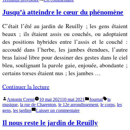
p
À
supposer
Jusqu’à atteindre le cœur du phénomène
p
que
o
cette
C’était l’été au jardin de Reuilly ; les gens étaient
place
s
soit
beaux ; ils étaient assis ou couchés, ou adoptaient
e
le
des positions hybrides entre l’assis et le couché :
centre
r
d’un
accoudé dans l’herbe, les jambes étendues, l’autre
q
monde
bras laissé libre pour dessiner des gestes dans le ciel
u
bleu, soulignant la parole gaie, enjouée, abondante ;
e
certains torses étaient nus ; les jambes …
c
e
«
Continuer la lecture
t
t
Publié
Publié
Étiquettes :
Antonin Crenn
10 mai 2021
10 mai 2021
Journal
la
J
par
dans
musique
,
la rue de Charenton
,
le 12e arrondissement
,
le corps
,
les
e
u
sur
gens
,
les jardins
Laisser un commentaire
p
Jusqu’à
s
atteindre
l
Il nous reste le jardin de Reuilly
q
le
a