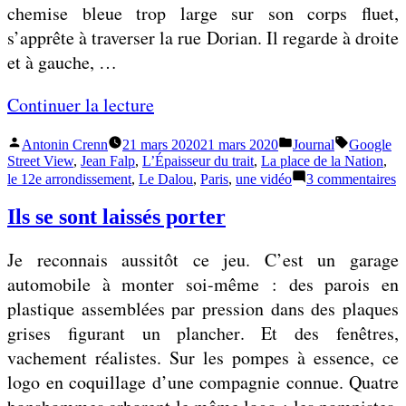
s
i
chemise bleue trop large sur son corps fluet,
a
l
s’apprête à traverser la rue Dorian. Il regarde à droite
t
l
et à gauche, …
i
y
o
«
Continuer la lecture
n
»
Publié
Publié
Étiquettes
Antonin Crenn
21 mars 2020
21 mars 2020
Journal
Google
d
C
par
dans
Street View
,
Jean Falp
,
L’Épaisseur du trait
,
La place de la Nation
,
e
e
s
le 12e arrondissement
,
Le Dalou
,
Paris
,
une vidéo
3 commentaires
C
n
c
c
Ils se sont laissés porter
e
a
o
u
p
r
Je reconnais aussitôt ce jeu. C’est un garage
r
a
r
do
automobile à monter soi-même : des parois en
a
s
e
plastique assemblées par pression dans des plaques
li
f
f
grises figurant un plancher. Et des fenêtres,
a
o
vachement réalistes. Sur les pompes à essence, ce
i
u
logo en coquillage d’une compagnie connue. Quatre
r
r