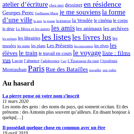
en résidence
atelier d’écriture
dessiner
chez moi
je me souviens
la forme
Georges Perec
Guillaume Marie
d’une ville
la Vendée
le cinéma
le corps
la tristesse
la mer
la presse
les amis
les animaux
les archives
le désir
Le Héros et les autres
les listes
les livres lus
les librairies
les
les enfants
les
Les Présents
musées
les plans
les rêves
les noms
les rencontres
le voyage
le train
élèves
liste : films
le travail en cours
vus
l’absence
Luçon
L’Épaisseur du trait
l’adolescence
l’épidémie
l’art
Paris
Rue des Batailles
Montauban
travailler
une vidéo
Au hasard
La pierre pense où votre nom s’inscrit
11 mars 2020
Les noms des gens : des noms du pays, qui sonnent occitan. Et des
prénoms : des Antonin plus souvent qu’ailleurs. En disant bonjour à
quelqu[…]
Il possédait quelque chose en commun avec un être
19 avril 2019