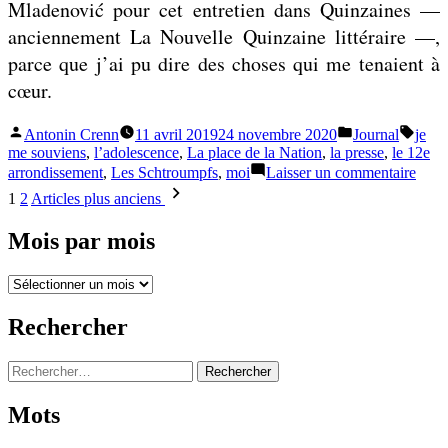
Mladenović pour cet entretien dans Quinzaines —
e
t
anciennement La Nouvelle Quinzaine littéraire —,
,
m
parce que j’ai pu dire des choses qui me tenaient à
l
ê
cœur.
e
m
p
e
Publié
Publié
Étiqu
Antonin Crenn
11 avril 2019
24 novembre 2020
Journal
je
par
dans
me souviens
,
l’adolescence
,
La place de la Nation
,
la presse
,
le 12e
a
b
sur
arrondissement
,
Les Schtroumpfs
,
moi
Laisser un commentaire
y
a
Je
Pagination
1
2
Articles plus anciens
me
s
l
des
souv
a
Mois par mois
n
(sans
publications
nosta
g
é
Mois
e
a
par
i
mois
Rechercher
»
r
Rechercher :
e
Mots
»