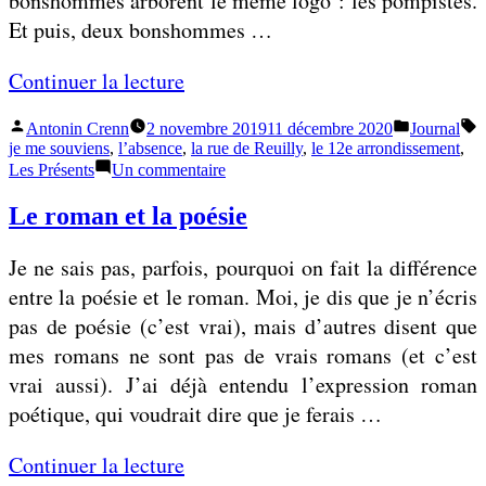
bonshommes arborent le même logo : les pompistes.
e
o
Et puis, deux bonshommes …
p
ù
a
u
«
Continuer la lecture
r
n
Publié
Publié
É
t
Antonin Crenn
2 novembre 2019
11 décembre 2020
Journal
e
I
par
dans
je me souviens
,
l’absence
,
la rue de Reuilly
,
le 12e arrondissement
,
i
r
l
sur
Les Présents
Un commentaire
e
Ils
e
s
se
Le roman et la poésie
d
n
s
sont
e
laissés
c
e
Je ne sais pas, parfois, pourquoi on fait la différence
porter
l
o
s
entre la poésie et le roman. Moi, je dis que je n’écris
’
n
o
pas de poésie (c’est vrai), mais d’autres disent que
h
t
n
mes romans ne sont pas de vrais romans (et c’est
i
r
t
vrai aussi). J’ai déjà entendu l’expression roman
s
e
l
poétique, qui voudrait dire que je ferais …
t
d
a
o
o
i
«
Continuer la lecture
i