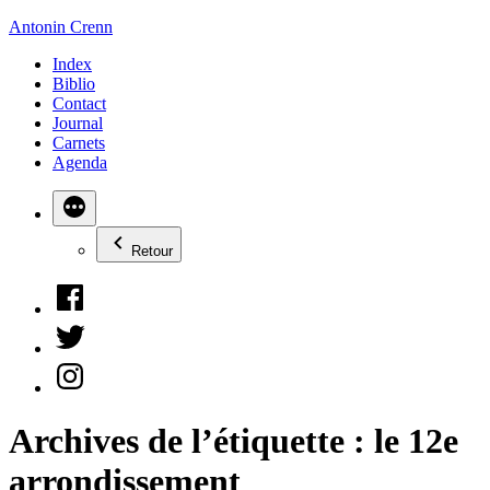
Aller
Antonin Crenn
au
Index
contenu
Biblio
Contact
Journal
Carnets
Agenda
Retour
Facebook
Twitter
Instagram
Archives de l’étiquette :
le 12e
arrondissement