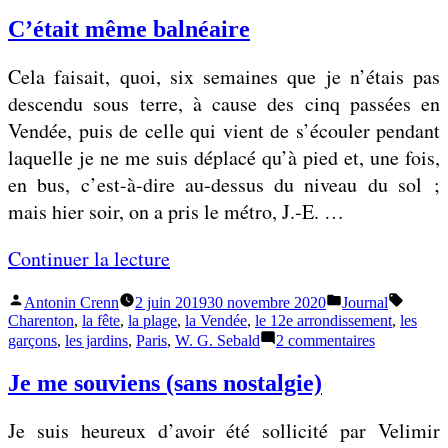
Noms
m
e
de
C’était même balnéaire
s
lieux :
la
d
»
Cela faisait, quoi, six semaines que je n’étais pas
ville,
e
le
descendu sous terre, à cause des cinq passées en
paysage
l
Vendée, puis de celle qui vient de s’écouler pendant
i
laquelle je ne me suis déplacé qu’à pied et, une fois,
e
en bus, c’est-à-dire au-dessus du niveau du sol ;
u
mais hier soir, on a pris le métro, J.-E. …
x
«
Continuer la lecture
:
Publié
Publié
Étiquet
Antonin Crenn
2 juin 2019
30 novembre 2020
Journal
l
C
par
dans
Charenton
,
la fête
,
la plage
,
la Vendée
,
le 12e arrondissement
,
les
a
’
sur
garçons
,
les jardins
,
Paris
,
W. G. Sebald
2 commentaires
C’était
v
é
même
Je me souviens (sans nostalgie)
i
t
balnéaire
l
a
Je suis heureux d’avoir été sollicité par Velimir
l
i